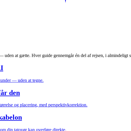
å — uden at gætte. Hver guide gennemgår én del af rejsen, i almindeligt s
AI
ekunder — uden at tegne.
får den
størrelse og placering, med perspektivkorrektion.
skabelon
som din tatovør kan overføre direkte.