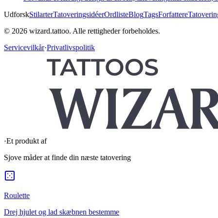
Udforsk
Stilarter
Tatoveringsidéer
Ordliste
Blog
Tags
Forfattere
Tatoverin
© 2026 wizard.tattoo. Alle rettigheder forbeholdes.
Servicevilkår
·
Privatlivspolitik
·
Et produkt af
Sjove måder at finde din næste tatovering
Roulette
Drej hjulet og lad skæbnen bestemme