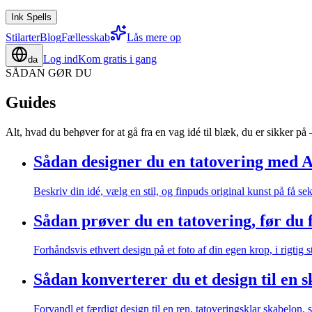
Ink Spells
Stilarter
Blog
Fællesskab
Lås mere op
Log ind
Kom gratis i gang
da
SÅDAN GØR DU
Guides
Alt, hvad du behøver for at gå fra en vag idé til blæk, du er sikker p
Sådan designer du en tatovering med 
Beskriv din idé, vælg en stil, og finpuds original kunst på få s
Sådan prøver du en tatovering, før du 
Forhåndsvis ethvert design på et foto af din egen krop, i rigtig 
Sådan konverterer du et design til en 
Forvandl et færdigt design til en ren, tatoveringsklar skabelon, 