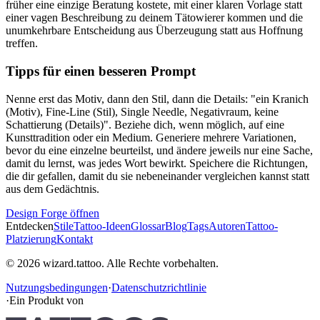
früher eine einzige Beratung kostete, mit einer klaren Vorlage statt
einer vagen Beschreibung zu deinem Tätowierer kommen und die
unumkehrbare Entscheidung aus Überzeugung statt aus Hoffnung
treffen.
Tipps für einen besseren Prompt
Nenne erst das Motiv, dann den Stil, dann die Details: "ein Kranich
(Motiv), Fine-Line (Stil), Single Needle, Negativraum, keine
Schattierung (Details)". Beziehe dich, wenn möglich, auf eine
Kunsttradition oder ein Medium. Generiere mehrere Variationen,
bevor du eine einzelne beurteilst, und ändere jeweils nur eine Sache,
damit du lernst, was jedes Wort bewirkt. Speichere die Richtungen,
die dir gefallen, damit du sie nebeneinander vergleichen kannst statt
aus dem Gedächtnis.
Design Forge öffnen
Entdecken
Stile
Tattoo-Ideen
Glossar
Blog
Tags
Autoren
Tattoo-
Platzierung
Kontakt
© 2026 wizard.tattoo. Alle Rechte vorbehalten.
Nutzungsbedingungen
·
Datenschutzrichtlinie
·
Ein Produkt von