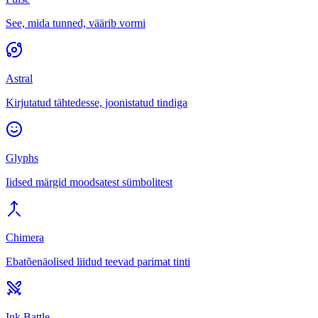
See, mida tunned, väärib vormi
Astral
Kirjutatud tähtedesse, joonistatud tindiga
Glyphs
Iidsed märgid moodsatest sümbolitest
Chimera
Ebatõenäolised liidud teevad parimat tinti
Ink Battle