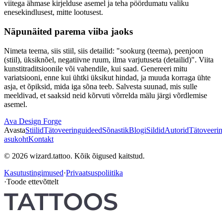
viitega ähmase kirjelduse asemel ja teha pöördumatu valiku
enesekindlusest, mitte lootusest.
Näpunäited parema viiba jaoks
Nimeta teema, siis stiil, siis detailid: "sookurg (teema), peenjoon
(stiil), üksiknõel, negatiivne ruum, ilma varjutuseta (detailid)". Viita
kunstitraditsioonile või vahendile, kui saad. Genereeri mitu
variatsiooni, enne kui ühtki üksikut hindad, ja muuda korraga ühte
asja, et õpiksid, mida iga sõna teeb. Salvesta suunad, mis sulle
meeldivad, et saaksid neid kõrvuti võrrelda mälu järgi võrdlemise
asemel.
Ava Design Forge
Avasta
Stiilid
Tätoveeringuideed
Sõnastik
Blogi
Sildid
Autorid
Tätoveeri
asukoht
Kontakt
© 2026 wizard.tattoo. Kõik õigused kaitstud.
Kasutustingimused
·
Privaatsuspoliitika
·
Toode ettevõttelt