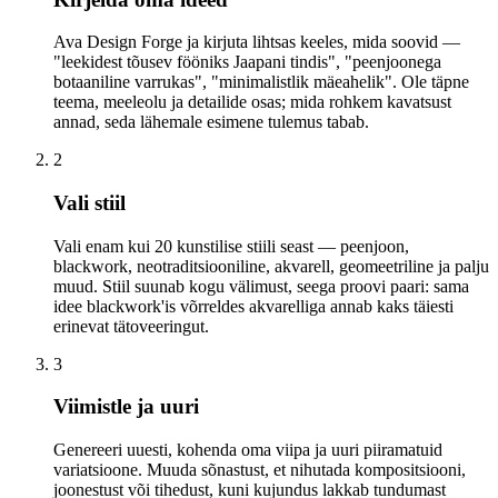
Ava Design Forge ja kirjuta lihtsas keeles, mida soovid —
"leekidest tõusev fööniks Jaapani tindis", "peenjoonega
botaaniline varrukas", "minimalistlik mäeahelik". Ole täpne
teema, meeleolu ja detailide osas; mida rohkem kavatsust
annad, seda lähemale esimene tulemus tabab.
2
Vali stiil
Vali enam kui 20 kunstilise stiili seast — peenjoon,
blackwork, neotraditsiooniline, akvarell, geomeetriline ja palju
muud. Stiil suunab kogu välimust, seega proovi paari: sama
idee blackwork'is võrreldes akvarelliga annab kaks täiesti
erinevat tätoveeringut.
3
Viimistle ja uuri
Genereeri uuesti, kohenda oma viipa ja uuri piiramatuid
variatsioone. Muuda sõnastust, et nihutada kompositsiooni,
joonestust või tihedust, kuni kujundus lakkab tundumast