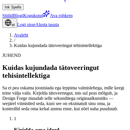
Ink Spells
Stiilid
Blogi
Kogukond
Ava rohkem
Logi sisse
Alusta tasuta
et
Avaleht
/
Kuidas kujundada tätoveeringut tehisintellektiga
JUHEND
Kuidas kujundada tätoveeringut
tehisintellektiga
Sa ei pea oskama joonistada ega leppima valmislehega, mille keegi
teine välja valis. Kirjelda tätoveeringut, mis sul peas mõlgub, ja
Design Forge muudab selle sekunditega originaalkunstiks —
seejärel viimistled seda, kuni see on eksimatult sinu oma, ja
kontrollid seda oma kehal ammu enne, kui nõel naha puudutab.
1
Kirjelda oma ideed