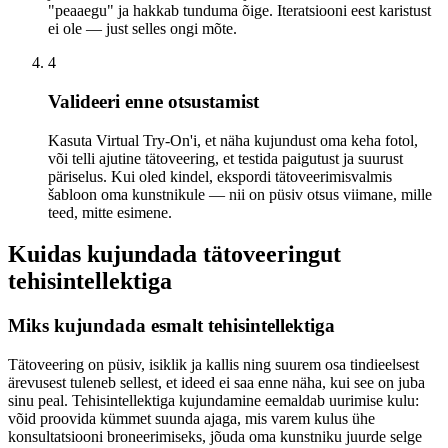
"peaaegu" ja hakkab tunduma õige. Iteratsiooni eest karistust
ei ole — just selles ongi mõte.
4
Valideeri enne otsustamist
Kasuta Virtual Try-On'i, et näha kujundust oma keha fotol,
või telli ajutine tätoveering, et testida paigutust ja suurust
päriselus. Kui oled kindel, ekspordi tätoveerimisvalmis
šabloon oma kunstnikule — nii on püsiv otsus viimane, mille
teed, mitte esimene.
Kuidas kujundada tätoveeringut
tehisintellektiga
Miks kujundada esmalt tehisintellektiga
Tätoveering on püsiv, isiklik ja kallis ning suurem osa tindieelsest
ärevusest tuleneb sellest, et ideed ei saa enne näha, kui see on juba
sinu peal. Tehisintellektiga kujundamine eemaldab uurimise kulu:
võid proovida kümmet suunda ajaga, mis varem kulus ühe
konsultatsiooni broneerimiseks, jõuda oma kunstniku juurde selge