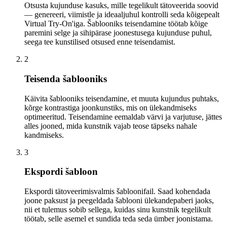
Otsusta kujunduse kasuks, mille tegelikult tätoveerida soovid
— genereeri, viimistle ja ideaaljuhul kontrolli seda kõigepealt
Virtual Try-On'iga. Šablooniks teisendamine töötab kõige
paremini selge ja sihipärase joonestusega kujunduse puhul,
seega tee kunstilised otsused enne teisendamist.
2
Teisenda šablooniks
Käivita šablooniks teisendamine, et muuta kujundus puhtaks,
kõrge kontrastiga joonkunstiks, mis on ülekandmiseks
optimeeritud. Teisendamine eemaldab värvi ja varjutuse, jättes
alles jooned, mida kunstnik vajab teose täpseks nahale
kandmiseks.
3
Ekspordi šabloon
Ekspordi tätoveerimisvalmis šabloonifail. Saad kohendada
joone paksust ja peegeldada šablooni ülekandepaberi jaoks,
nii et tulemus sobib sellega, kuidas sinu kunstnik tegelikult
töötab, selle asemel et sundida teda seda ümber joonistama.