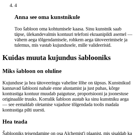
4
Anna see oma kunstnikule
Too šabloon oma kohtumisele kaasa. Sinu kunstnik saab
täpse, ülekandevalmis kontuuri telefoni ekraanipildi asemel —
vähem aega tõlgendamisele, rohkem aega tätoveerimisele ja
tulemus, mis vastab kujundusele, mille valideerisid.
Kuidas muuta kujundus šablooniks
Miks šabloon on oluline
Kujunduse ja hea tätoveeringu vaheline lõhe on täpsus. Kunstnikud
kannavad šablooni nahale enne alustamist ja just puhas, kõrge
kontrastiga kontuur muudab paigutuse, proportsiooni ja joonestuse
originaalile truuks. Korralik šabloon austab ka sinu kunstniku aega
— see eemaldab oletamise vajaduse tõlgendada toolis madala
kontrastiga pilti uuesti.
Hea teada
Šablooniks teisendamine on osa Alchemist'i plaanist, mis sisaldab ka