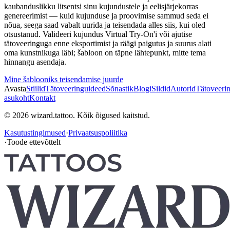
kaubanduslikku litsentsi sinu kujundustele ja eelisjärjekorras
genereerimist — kuid kujunduse ja proovimise sammud seda ei
nõua, seega saad vabalt uurida ja teisendada alles siis, kui oled
otsustanud. Valideeri kujundus Virtual Try-On'i või ajutise
tätoveeringuga enne eksportimist ja räägi paigutus ja suurus alati
oma kunstnikuga läbi; šabloon on täpne lähtepunkt, mitte tema
hinnangu asendaja.
Mine šablooniks teisendamise juurde
Avasta
Stiilid
Tätoveeringuideed
Sõnastik
Blogi
Sildid
Autorid
Tätoveeri
asukoht
Kontakt
© 2026 wizard.tattoo. Kõik õigused kaitstud.
Kasutustingimused
·
Privaatsuspoliitika
·
Toode ettevõttelt