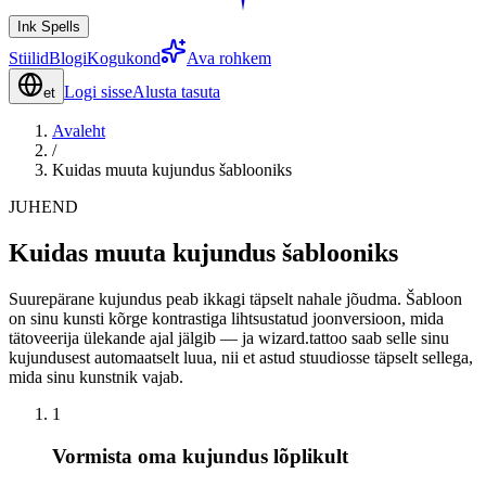
Ink Spells
Stiilid
Blogi
Kogukond
Ava rohkem
Logi sisse
Alusta tasuta
et
Avaleht
/
Kuidas muuta kujundus šablooniks
JUHEND
Kuidas muuta kujundus šablooniks
Suurepärane kujundus peab ikkagi täpselt nahale jõudma. Šabloon
on sinu kunsti kõrge kontrastiga lihtsustatud joonversioon, mida
tätoveerija ülekande ajal jälgib — ja wizard.tattoo saab selle sinu
kujundusest automaatselt luua, nii et astud stuudiosse täpselt sellega,
mida sinu kunstnik vajab.
1
Vormista oma kujundus lõplikult