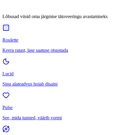
Lõbusad viisid oma järgmise tätoveeringu avastamiseks
Roulette
Keera ratast, lase saatuse otsustada
Lucid
Sinu alateadvus hoiab disaini
Pulse
See, mida tunned, väärib vormi