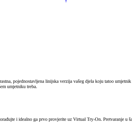
astna, pojednostavljena linijska verzija vašeg djela koju tatoo umjetni
ašem umjetniku treba.
, dorađujte i idealno ga prvo provjerite uz Virtual Try-On. Pretvaranje u