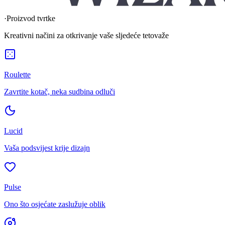
·
Proizvod tvrtke
Kreativni načini za otkrivanje vaše sljedeće tetovaže
Roulette
Zavrtite kotač, neka sudbina odluči
Lucid
Vaša podsvijest krije dizajn
Pulse
Ono što osjećate zaslužuje oblik