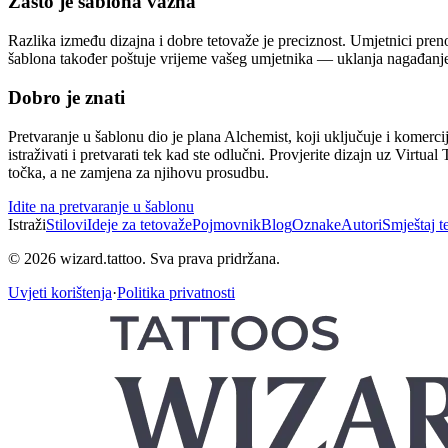
Zašto je šablona važna
Razlika između dizajna i dobre tetovaže je preciznost. Umjetnici prenos
šablona također poštuje vrijeme vašeg umjetnika — uklanja nagađanje
Dobro je znati
Pretvaranje u šablonu dio je plana Alchemist, koji uključuje i komercij
istraživati i pretvarati tek kad ste odlučni. Provjerite dizajn uz Virtu
točka, a ne zamjena za njihovu prosudbu.
Idite na pretvaranje u šablonu
Istraži
Stilovi
Ideje za tetovaže
Pojmovnik
Blog
Oznake
Autori
Smještaj t
© 2026 wizard.tattoo. Sva prava pridržana.
Uvjeti korištenja
·
Politika privatnosti