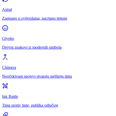
Astral
Zapisano u zvijezdama, nacrtano tintom
Glyphs
Drevni znakovi iz modernih simbola
Chimera
Neočekivani spojevi stvaraju najfiniju tintu
Ink Battle
Tinta protiv tinte, publika odlučuje