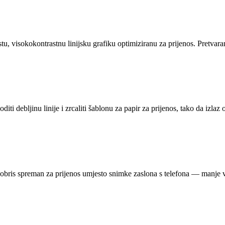
stu, visokokontrastnu linijsku grafiku optimiziranu za prijenos. Pretvara
iti debljinu linije i zrcaliti šablonu za papir za prijenos, tako da izlaz
obris spreman za prijenos umjesto snimke zaslona s telefona — manje vr