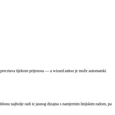
k precrtava tijekom prijenosa — a wizard.tattoo je može automatski
 šablonu najbolje radi iz jasnog dizajna s namjernim linijskim radom, pa