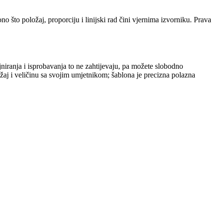
o što položaj, proporciju i linijski rad čini vjernima izvorniku. Prava
ajniranja i isprobavanja to ne zahtijevaju, pa možete slobodno
oložaj i veličinu sa svojim umjetnikom; šablona je precizna polazna