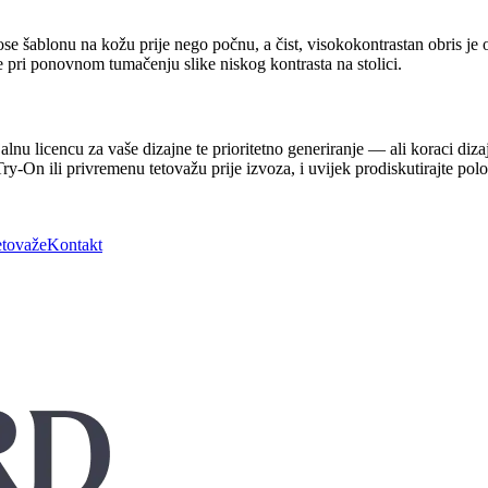
e šablonu na kožu prije nego počnu, a čist, visokokontrastan obris je on
 pri ponovnom tumačenju slike niskog kontrasta na stolici.
alnu licencu za vaše dizajne te prioritetno generiranje — ali koraci diz
al Try-On ili privremenu tetovažu prije izvoza, i uvijek prodiskutirajte p
etovaže
Kontakt