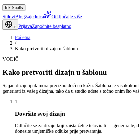
Ink Spells
Stilovi
Blog
Zajednica
Otključajte više
Prijava
Započnite besplatno
hr
Početna
/
Kako pretvoriti dizajn u šablonu
VODIČ
Kako pretvoriti dizajn u šablonu
Sjajan dizajn ipak mora precizno doći na kožu. Šablona je visokokontr
generirati iz vašeg dizajna, tako da u studio uđete s točno onim što v
1
Dovršite svoj dizajn
Odlučite se za dizajn koji zaista želite tetovirati — generirajte
donesite umjetničke odluke prije pretvaranja.