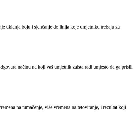
nje uklanja boju i sjenčanje do linija koje umjetniku trebaju za
 odgovara načinu na koji vaš umjetnik zaista radi umjesto da ga prisili
emena na tumačenje, više vremena na tetoviranje, i rezultat koji