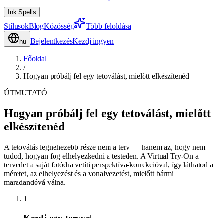
Ink Spells
Stílusok
Blog
Közösség
Több feloldása
Bejelentkezés
Kezdj ingyen
hu
Főoldal
/
Hogyan próbálj fel egy tetoválást, mielőtt elkészítenéd
ÚTMUTATÓ
Hogyan próbálj fel egy tetoválást, mielőtt
elkészítenéd
A tetoválás legnehezebb része nem a terv — hanem az, hogy nem
tudod, hogyan fog elhelyezkedni a testeden. A Virtual Try-On a
tervedet a saját fotódra vetíti perspektíva-korrekcióval, így láthatod a
méretet, az elhelyezést és a vonalvezetést, mielőtt bármi
maradandóvá válna.
1
Kezdj egy tervvel