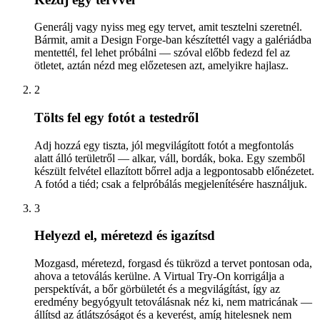
Generálj vagy nyiss meg egy tervet, amit tesztelni szeretnél.
Bármit, amit a Design Forge-ban készítettél vagy a galériádba
mentettél, fel lehet próbálni — szóval előbb fedezd fel az
ötletet, aztán nézd meg előzetesen azt, amelyikre hajlasz.
2
Tölts fel egy fotót a testedről
Adj hozzá egy tiszta, jól megvilágított fotót a megfontolás
alatt álló területről — alkar, váll, bordák, boka. Egy szemből
készült felvétel ellazított bőrrel adja a legpontosabb előnézetet.
A fotód a tiéd; csak a felpróbálás megjelenítésére használjuk.
3
Helyezd el, méretezd és igazítsd
Mozgasd, méretezd, forgasd és tükrözd a tervet pontosan oda,
ahova a tetoválás kerülne. A Virtual Try-On korrigálja a
perspektívát, a bőr görbületét és a megvilágítást, így az
eredmény begyógyult tetoválásnak néz ki, nem matricának —
állítsd az átlátszóságot és a keverést, amíg hitelesnek nem