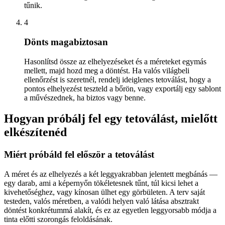
tűnik.
4
Dönts magabiztosan
Hasonlítsd össze az elhelyezéseket és a méreteket egymás
mellett, majd hozd meg a döntést. Ha valós világbeli
ellenőrzést is szeretnél, rendelj ideiglenes tetoválást, hogy a
pontos elhelyezést teszteld a bőrön, vagy exportálj egy sablont
a művészednek, ha biztos vagy benne.
Hogyan próbálj fel egy tetoválást, mielőtt
elkészítenéd
Miért próbáld fel először a tetoválást
A méret és az elhelyezés a két leggyakrabban jelentett megbánás —
egy darab, ami a képernyőn tökéletesnek tűnt, túl kicsi lehet a
kivehetőséghez, vagy kínosan ülhet egy görbületen. A terv saját
testeden, valós méretben, a valódi helyen való látása absztrakt
döntést konkrétummá alakít, és ez az egyetlen leggyorsabb módja a
tinta előtti szorongás feloldásának.