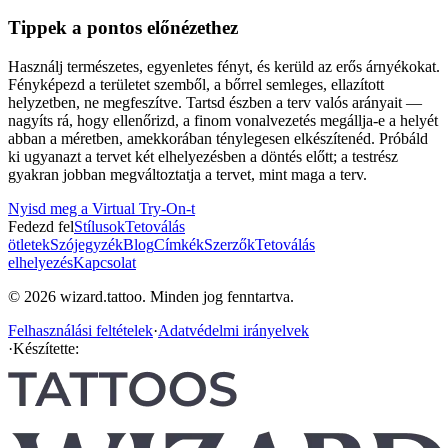
Tippek a pontos előnézethez
Használj természetes, egyenletes fényt, és kerüld az erős árnyékokat.
Fényképezd a területet szemből, a bőrrel semleges, ellazított
helyzetben, ne megfeszítve. Tartsd észben a terv valós arányait —
nagyíts rá, hogy ellenőrizd, a finom vonalvezetés megállja-e a helyét
abban a méretben, amekkorában ténylegesen elkészítenéd. Próbáld
ki ugyanazt a tervet két elhelyezésben a döntés előtt; a testrész
gyakran jobban megváltoztatja a tervet, mint maga a terv.
Nyisd meg a Virtual Try-On-t
Fedezd fel
Stílusok
Tetoválás
ötletek
Szójegyzék
Blog
Címkék
Szerzők
Tetoválás
elhelyezés
Kapcsolat
© 2026 wizard.tattoo. Minden jog fenntartva.
Felhasználási feltételek
·
Adatvédelmi irányelvek
·
Készítette: