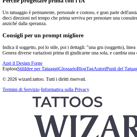
Perché progettare prima con l'IA
Un tatuaggio è permanente, personale e costoso, e gran parte dell'ansia
dieci direzioni nel tempo che prima serviva per prenotare una consulenz
anziché dalla speranza.
Consigli per un prompt migliore
Indica il soggetto, poi lo stile, poi i dettagli: "una gru (soggetto), lin
Genera diverse variazioni prima di giudicarne una sola, e cambia una co
Apri il Design Forge
Esplora
Stili
Idee per Tatuaggi
Glossario
Blog
Tag
Autori
Punti del Tatua
© 2026 wizard.tattoo. Tutti i diritti riservati.
Termini di Servizio
·
Informativa sulla Privacy