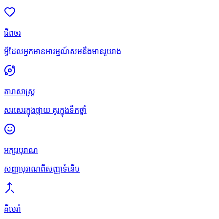
ជីពចរ
អ្វីដែលអ្នកមានអារម្មណ៍សមនឹងមានរូបរាង
តារាសាស្រ្ត
សរសេរក្នុងផ្កាយ គូរក្នុងទឹកថ្នាំ
អក្សរបុរាណ
សញ្ញាបុរាណពីសញ្ញាទំនើប
គីមេរ៉ា