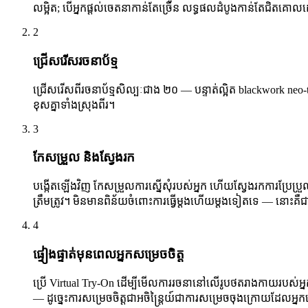
លម្អិត; បើអ្នកផ្តល់ចេតនាកាន់តែច្រើន លទ្ធផលដំបូងកាន់តែជិតគោ
2
ជ្រើសរើសរចនាប័ទ្ម
ជ្រើសរើសពីរចនាប័ទ្មសិល្បៈជាង ២០ — បន្ទាត់ល្អិត blackwork neo-trad
ខុសគ្នាទាំងស្រុងពីរ។
3
កែសម្រួល និងស្វែងរក
បង្កើតឡើងវិញ កែសម្រួលការស្នើសុំរបស់អ្នក ហើយស្វែងរកការប្រែប្
ត្រឹមត្រូវ។ មិនមានពិន័យចំពោះការធ្វើម្តងហើយម្តងទៀតទេ — នោះគឺ
4
ផ្ទៀងផ្ទាត់មុនពេលអ្នកសម្រេចចិត្ត
ប្រើ Virtual Try-On ដើម្បីមើលការរចនានៅលើរូបថតរាងកាយរបស់អ្នកផ្
— ដូច្នេះការសម្រេចចិត្តជាអចិន្ត្រៃយ៍ជាការសម្រេចចុងក្រោយដែលអ្នក