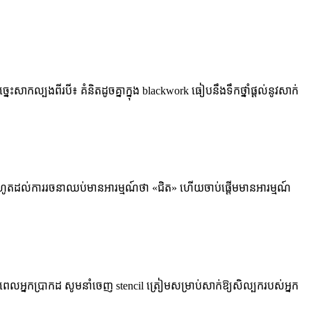
នេះសាកល្បងពីរបី៖ គំនិតដូចគ្នាក្នុង blackwork ធៀបនឹងទឹកថ្នាំផ្តល់នូវសាក់
េ រហូតដល់ការរចនាឈប់មានអារម្មណ៍ថា «ជិត» ហើយចាប់ផ្តើមមានអារម្មណ៍
។ ពេលអ្នកប្រាកដ សូមនាំចេញ stencil ត្រៀមសម្រាប់សាក់ឱ្យសិល្បករបស់អ្នក