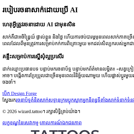
របៀបរចនាសាក់ដោយប្រើ AI
ហេតុអ្វីត្រូវរចនាដោយ AI ជាមុនសិន
សាក់គឺជាអចិន្ត្រៃយ៍ ផ្ទាល់ខ្លួន និងថ្លៃ ហើយការថប់បារម្ភមុនពេលសាក់
ពេលដែលពីមុនត្រូវការសម្រាប់កក់ការពិគ្រោះមួយ មកដល់សិល្បករបស់អ្នកជ
គន្លឹះសម្រាប់ការស្នើសុំល្អប្រសើរ
ដាក់ឈ្មោះប្រធានបទ បន្ទាប់មករចនាប័ទ្ម បន្ទាប់មកព័ត៌មានលម្អិត៖ «សត្វក្
អាច។ បង្កើតការប្រែប្រួលជាច្រើនមុនពេលវិនិច្ឆ័យណាមួយ ហើយផ្លាស់ប្តូរមួយ
ចងចាំ។
បើក Design Forge
ស្វែងរក
រចនាប័ទ្ម
គំនិតសាក់
សទ្ទានុក្រម
ប្លុក
ស្លាក
អ្នកនិពន្ធ
ទីតាំងសាក់
ទំនាក់ទំ
© 2026 wizard.tattoo។ រក្សាសិទ្ធិគ្រប់យ៉ាង។
លក្ខខណ្ឌនៃសេវាកម្ម
·
គោលការណ៍ឯកជនភាព