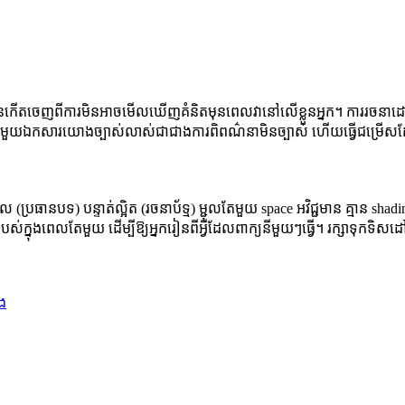
ភាគច្រើនកើតចេញពីការមិនអាចមើលឃើញគំនិតមុនពេលវានៅលើខ្លួនអ្នក។ ការរចនា
ាមួយឯកសារយោងច្បាស់លាស់ជាជាងការពិពណ៌នាមិនច្បាស់ ហើយធ្វើជម្រើសដែលម
រៀល (ប្រធានបទ) បន្ទាត់ល្អិត (រចនាប័ទ្ម) ម្ជុលតែមួយ space អវិជ្ជមាន គ្ម
របស់ក្នុងពេលតែមួយ ដើម្បីឱ្យអ្នករៀនពីអ្វីដែលពាក្យនីមួយៗធ្វើ។ រក្សាទុកទិស
នង