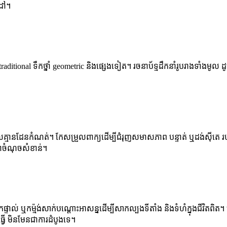
លដៅ។
itional ទឹកថ្នាំ geometric និងផ្សេងទៀត។ រចនាប័ទ្មដឹកនាំរូបរាងទាំងមូល ដូច្
រួលគ្មានដែនកំណត់។ កែសម្រួលពាក្យដើម្បីជំរុញសមាសភាព បន្ទាត់ ឬដង់ស៊ីត
ជាចំណុចសំខាន់។
ទាល់ ឬកម្ម៉ង់សាក់បណ្ដោះអាសន្នដើម្បីសាកល្បងទីតាំង និងទំហំក្នុងជីវិតពិត
ធ្វើ មិនមែនជាការដំបូងទេ។