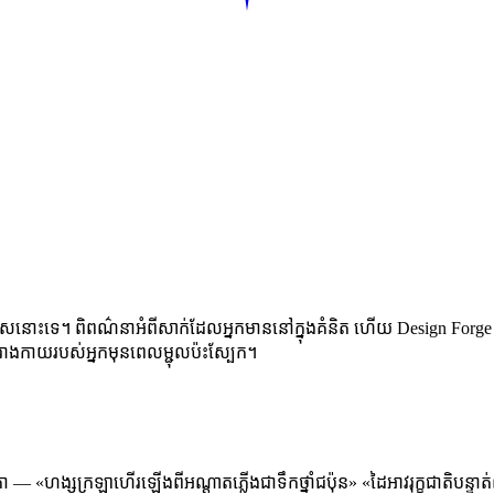
រើសនោះទេ។ ពិពណ៌នាអំពីសាក់ដែលអ្នកមាននៅក្នុងគំនិត ហើយ Design Forge នឹង
ើរាងកាយរបស់អ្នកមុនពេលម្ជុលប៉ះស្បែក។
ង្សក្រឡាហើរឡើងពីអណ្តាតភ្លើងជាទឹកថ្នាំជប៉ុន» «ដៃអាវរុក្ខជាតិបន្ទាត់ល្អិ