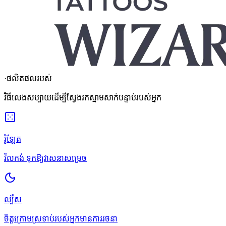
·
ផលិតផលរបស់
វិធីលេងសប្បាយដើម្បីស្វែងរកស្នាមសាក់បន្ទាប់របស់អ្នក
រ៉ូឡែត
វិលកង់ ទុកឱ្យវាសនាសម្រេច
ល្បឺស
ចិត្តក្រោមស្រទាប់របស់អ្នកមានការរចនា