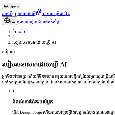
Ink Spells
រចនាប័ទ្ម
ប្លុក
សហគមន៍
ដោះសោច្រើនទៀត
ចូល
ចាប់ផ្តើមដោយឥតគិតថ្លៃ
km
ទំព័រដើម
/
របៀបរចនាសាក់ដោយប្រើ AI
របៀបធ្វើ
របៀបរចនាសាក់ដោយប្រើ AI
អ្នកមិនចាំបាច់គូរ ហើយក៏មិនចាំបាច់ទទួលយកសន្លឹកគំរូដែលអ្នកផ្សេងជ្រើស
អ្នកកែសម្រួលវារហូតដល់វាក្លាយជារបស់អ្នកយ៉ាងច្បាស់ ហើយពិនិត្យវានៅល
1
ពិពណ៌នាគំនិតរបស់អ្នក
បើក Design Forge ហើយវាយបញ្ចូលអ្វីដែលអ្នកចង់បានជាភាសាធម្មតា — «ហ