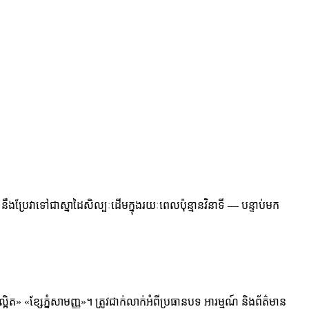
ប្រែវាទៅជាស្នាដៃសិល្បៈដើមក្នុងរយៈពេលប៉ុន្មានវិនាទី — បន្ទាប់មក
ត» «ខ្សែភ្នំសាមញ្ញ»។ ត្រូវជាក់លាក់អំពីប្រធានបទ អារម្មណ៍ និងព័ត៌មាន