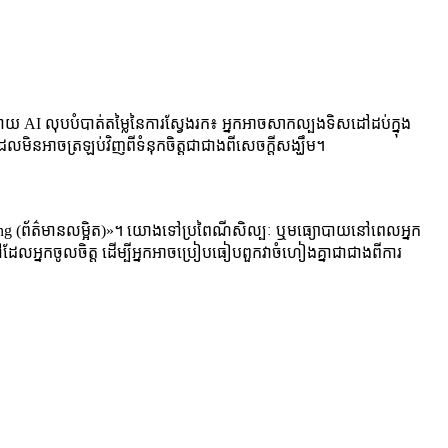
ដោយ AI លុបបំបាត់តម្លៃនៃការស្វែងរក៖ អ្នកអាចសាកល្បងទិសដៅដប់ក្នុង
ិនអាចត្រឡប់វិញពីទំនុកចិត្តជាជាងពីសេចក្តីសង្ឃឹម។
ាន shading (ព័ត៌មានលម្អិត)»។ យោងទៅប្រពៃណីសិល្បៈ ឬមធ្យោបាយនៅពេលអ្នក
ដៅដែលអ្នកចូលចិត្ត ដើម្បីអ្នកអាចប្រៀបធៀបពួកវាចំហៀងគ្នាជាជាងពីការ