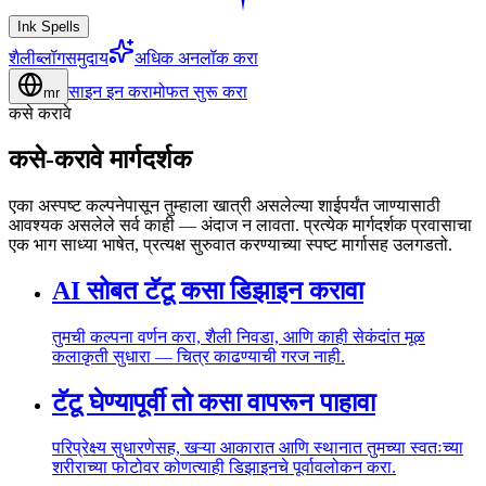
Ink Spells
शैली
ब्लॉग
समुदाय
अधिक अनलॉक करा
साइन इन करा
मोफत सुरू करा
mr
कसे करावे
कसे-करावे मार्गदर्शक
एका अस्पष्ट कल्पनेपासून तुम्हाला खात्री असलेल्या शाईपर्यंत जाण्यासाठी
आवश्यक असलेले सर्व काही — अंदाज न लावता. प्रत्येक मार्गदर्शक प्रवासाचा
एक भाग साध्या भाषेत, प्रत्यक्ष सुरुवात करण्याच्या स्पष्ट मार्गासह उलगडतो.
AI सोबत टॅटू कसा डिझाइन करावा
तुमची कल्पना वर्णन करा, शैली निवडा, आणि काही सेकंदांत मूळ
कलाकृती सुधारा — चित्र काढण्याची गरज नाही.
टॅटू घेण्यापूर्वी तो कसा वापरून पाहावा
परिप्रेक्ष्य सुधारणेसह, खऱ्या आकारात आणि स्थानात तुमच्या स्वतःच्या
शरीराच्या फोटोवर कोणत्याही डिझाइनचे पूर्वावलोकन करा.