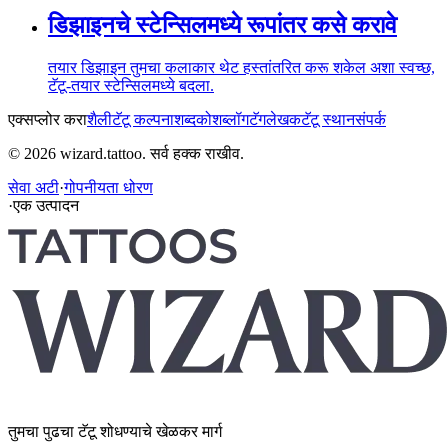
डिझाइनचे स्टेन्सिलमध्ये रूपांतर कसे करावे
तयार डिझाइन तुमचा कलाकार थेट हस्तांतरित करू शकेल अशा स्वच्छ,
टॅटू-तयार स्टेन्सिलमध्ये बदला.
एक्सप्लोर करा
शैली
टॅटू कल्पना
शब्दकोश
ब्लॉग
टॅग
लेखक
टॅटू स्थान
संपर्क
© 2026 wizard.tattoo. सर्व हक्क राखीव.
सेवा अटी
·
गोपनीयता धोरण
·
एक उत्पादन
तुमचा पुढचा टॅटू शोधण्याचे खेळकर मार्ग