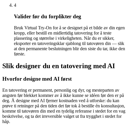
4
Valider før du forplikter deg
Bruk Virtual Try-On for å se designet på et bilde av din egen
kropp, eller bestill en midlertidig tatovering for å teste
plassering og størrelse i virkeligheten. Når du er sikker,
eksporter en tatoveringsklar sjablong til tatovøren din — slik
at den permanente beslutningen blir den siste du tar, ikke den
første.
Slik designer du en tatovering med AI
Hvorfor designe med AI først
En tatovering er permanent, personlig og dyr, og mesteparten av
angsten før blekket kommer av å ikke kunne se idéen før den er på
deg. Å designe med AI fjerner kostnaden ved å utforske: du kan
prøve ti retninger på den tiden det før tok å bestille én konsultasjon,
komme til tatovøren din med en tydelig referanse i stedet for en vag
beskrivelse, og ta det irreversible valget ut fra trygghet i stedet for
håp.