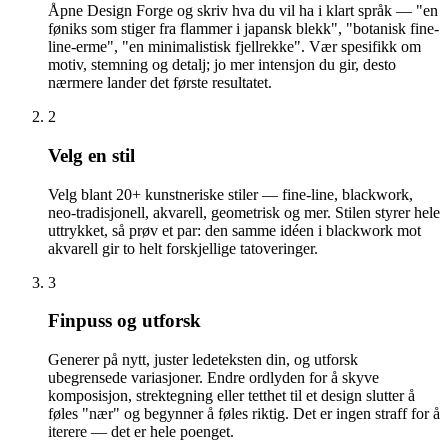
Åpne Design Forge og skriv hva du vil ha i klart språk — "en
føniks som stiger fra flammer i japansk blekk", "botanisk fine-
line-erme", "en minimalistisk fjellrekke". Vær spesifikk om
motiv, stemning og detalj; jo mer intensjon du gir, desto
nærmere lander det første resultatet.
2
Velg en stil
Velg blant 20+ kunstneriske stiler — fine-line, blackwork,
neo-tradisjonell, akvarell, geometrisk og mer. Stilen styrer hele
uttrykket, så prøv et par: den samme idéen i blackwork mot
akvarell gir to helt forskjellige tatoveringer.
3
Finpuss og utforsk
Generer på nytt, juster ledeteksten din, og utforsk
ubegrensede variasjoner. Endre ordlyden for å skyve
komposisjon, strektegning eller tetthet til et design slutter å
føles "nær" og begynner å føles riktig. Det er ingen straff for å
iterere — det er hele poenget.