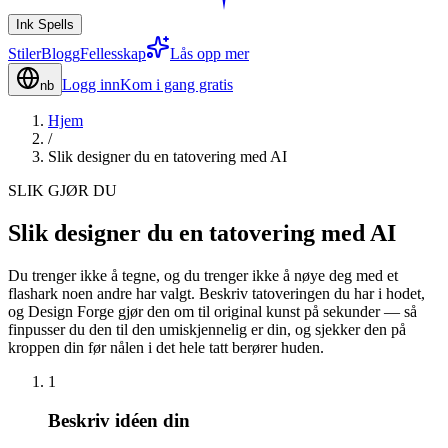
Ink Spells
Stiler
Blogg
Fellesskap
Lås opp mer
Logg inn
Kom i gang gratis
nb
Hjem
/
Slik designer du en tatovering med AI
SLIK GJØR DU
Slik designer du en tatovering med AI
Du trenger ikke å tegne, og du trenger ikke å nøye deg med et
flashark noen andre har valgt. Beskriv tatoveringen du har i hodet,
og Design Forge gjør den om til original kunst på sekunder — så
finpusser du den til den umiskjennelig er din, og sjekker den på
kroppen din før nålen i det hele tatt berører huden.
1
Beskriv idéen din