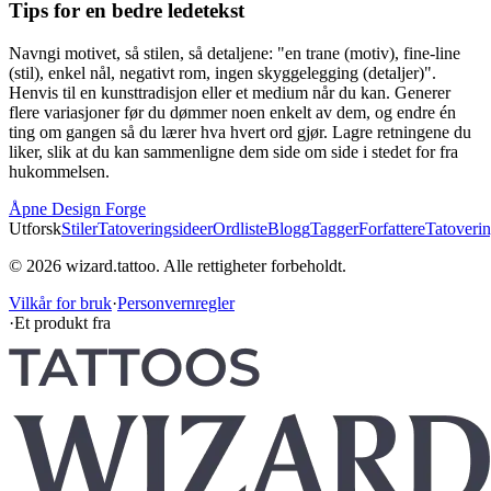
Tips for en bedre ledetekst
Navngi motivet, så stilen, så detaljene: "en trane (motiv), fine-line
(stil), enkel nål, negativt rom, ingen skyggelegging (detaljer)".
Henvis til en kunsttradisjon eller et medium når du kan. Generer
flere variasjoner før du dømmer noen enkelt av dem, og endre én
ting om gangen så du lærer hva hvert ord gjør. Lagre retningene du
liker, slik at du kan sammenligne dem side om side i stedet for fra
hukommelsen.
Åpne Design Forge
Utforsk
Stiler
Tatoveringsideer
Ordliste
Blogg
Tagger
Forfattere
Tatoverin
© 2026 wizard.tattoo. Alle rettigheter forbeholdt.
Vilkår for bruk
·
Personvernregler
·
Et produkt fra