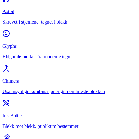
Astral
Skrevet i stjernene, tegnet i blekk
Glyphs
Eldgamle merker fra moderne tegn
Chimera
Usannsynlige kombinasjoner gir den fineste blekken
Ink Battle
Blekk mot blekk, publikum bestemmer