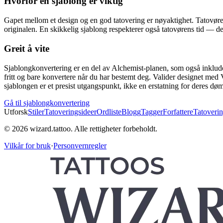
Hvorfor en sjablong er viktig
Gapet mellom et design og en god tatovering er nøyaktighet. Tatovører 
originalen. En skikkelig sjablong respekterer også tatovørens tid — den 
Greit å vite
Sjablongkonvertering er en del av Alchemist-planen, som også inklude
fritt og bare konvertere når du har bestemt deg. Valider designet med V
sjablongen er et presist utgangspunkt, ikke en erstatning for deres dø
Gå til sjablongkonvertering
Utforsk
Stiler
Tatoveringsideer
Ordliste
Blogg
Tagger
Forfattere
Tatoverin
© 2026 wizard.tattoo. Alle rettigheter forbeholdt.
Vilkår for bruk
·
Personvernregler