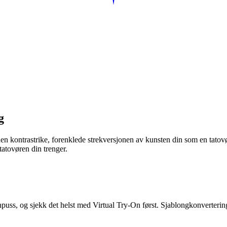
g
den kontrastrike, forenklede strekversjonen av kunsten din som en tatov
 tatovøren din trenger.
npuss, og sjekk det helst med Virtual Try-On først. Sjablongkonvertering 