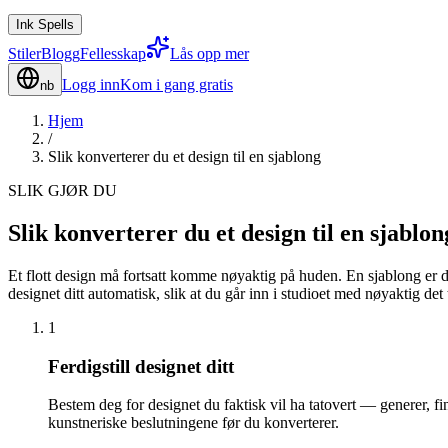
Ink Spells
Stiler
Blogg
Fellesskap
Lås opp mer
Logg inn
Kom i gang gratis
nb
Hjem
/
Slik konverterer du et design til en sjablong
SLIK GJØR DU
Slik konverterer du et design til en sjablon
Et flott design må fortsatt komme nøyaktig på huden. En sjablong er 
designet ditt automatisk, slik at du går inn i studioet med nøyaktig det
1
Ferdigstill designet ditt
Bestem deg for designet du faktisk vil ha tatovert — generer, fi
kunstneriske beslutningene før du konverterer.