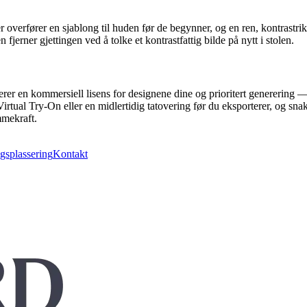
overfører en sjablong til huden før de begynner, og en ren, kontrastrik
fjerner gjettingen ved å tolke et kontrastfattig bilde på nytt i stolen.
rer en kommersiell lisens for designene dine og prioritert generering 
irtual Try-On eller en midlertidig tatovering før du eksporterer, og sna
mmekraft.
gsplassering
Kontakt