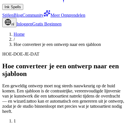
Ink Spells
Stijlen
Blog
Community
Meer Ontgrendelen
Inloggen
Gratis Beginnen
nl
Home
/
Hoe converteer je een ontwerp naar een sjabloon
HOE-DOE-JE-DAT
Hoe converteer je een ontwerp naar een
sjabloon
Een geweldig ontwerp moet nog steeds nauwkeurig op de huid
komen. Een sjabloon is de contrastrijke, vereenvoudigde lijnversie
van je kunstwerk die een tattooartiest natrekt tijdens de overdracht
— en wizard.tattoo kan er automatisch een genereren uit je ontwerp,
zodat je de studio binnenloopt met precies wat je tattooartiest nodig
heeft.
1