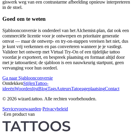
giswerk weg van een contrastarme afbeelding opnieuw interpreteren
in de stoel.
Goed om te weten
Sjabloonconversie is onderdeel van het Alchemist-plan, dat ook een
commerciële licentie voor je ontwerpen en prioritaire generatie
omvat — maar de ontwerp- en try-on-stappen vereisen het niet, dus
je kunt vrij verkennen en pas converteren wanneer je je vastlegt.
Valideer het ontwerp met Virtual Try-On of een tijdelijke tattoo
voordat je exporteert, en bespreek plaatsing en formaat altijd door
met je tattooartiest; de sjabloon is een nauwkeurig startpunt, geen
vervanging voor hun oordeel.
Ga naar Sjabloonconversie
Ontdekken
Stijlen
Tattoo-
ideeën
Woordenlijst
Blog
Tags
Auteurs
Tatoeageplaatsing
Contact
© 2026 wizard.tattoo. Alle rechten voorbehouden.
Servicevoorwaarden
·
Privacybeleid
·
Een product van