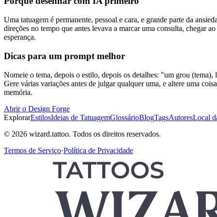
Porquê desenhar com IA primeiro
Uma tatuagem é permanente, pessoal e cara, e grande parte da ansieda
direções no tempo que antes levava a marcar uma consulta, chegar ao 
esperança.
Dicas para um prompt melhor
Nomeie o tema, depois o estilo, depois os detalhes: "um grou (tema), 
Gere várias variações antes de julgar qualquer uma, e altere uma cois
memória.
Abrir o Design Forge
Explorar
Estilos
Ideias de Tatuagem
Glossário
Blog
Tags
Autores
Local d
© 2026 wizard.tattoo. Todos os direitos reservados.
Termos de Serviço
·
Política de Privacidade