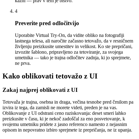
kazni — prav v tem je bistvo.
4
Preverite pred odločitvijo
Uporabite Virtual Try-On, da vidite obliko na fotografiji
lastnega telesa, ali naročite začasno tetovažo, da v resničnem
življenju preizkusite umestitev in velikost. Ko ste prepričani,
izvozite šablono, pripravljeno za tetoviranje, za svojega
umetnika — tako je trajna odločitev zadnja, ki jo sprejmete,
ne prva.
Kako oblikovati tetovažo z UI
Zakaj najprej oblikovati z UI
Tetovaža je trajna, osebna in draga, večina tesnobe pred črnilom pa
izvira iz tega, da zamisli ne morete videti, preden je na vas.
Oblikovanje z UI odstrani ceno raziskovanja: deset smeri lahko
preizkusite v času, ki je nekoč zadoščal za eno posvetovanje, k
svojemu umetniku pridete z jasno referenco namesto z nejasnim
opisom in nepovratno izbiro sprejmete iz prepričanja, ne iz upanja.