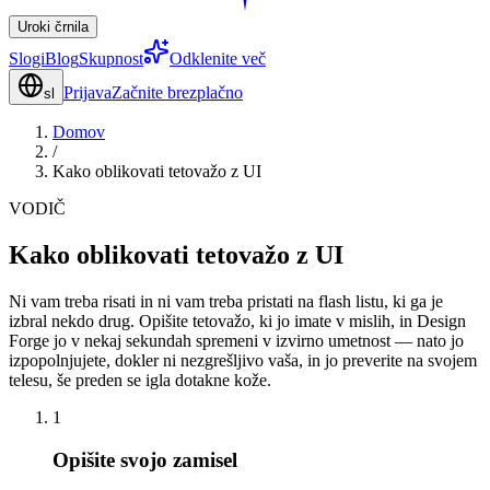
Uroki črnila
Slogi
Blog
Skupnost
Odklenite več
Prijava
Začnite brezplačno
sl
Domov
/
Kako oblikovati tetovažo z UI
VODIČ
Kako oblikovati tetovažo z UI
Ni vam treba risati in ni vam treba pristati na flash listu, ki ga je
izbral nekdo drug. Opišite tetovažo, ki jo imate v mislih, in Design
Forge jo v nekaj sekundah spremeni v izvirno umetnost — nato jo
izpopolnjujete, dokler ni nezgrešljivo vaša, in jo preverite na svojem
telesu, še preden se igla dotakne kože.
1
Opišite svojo zamisel