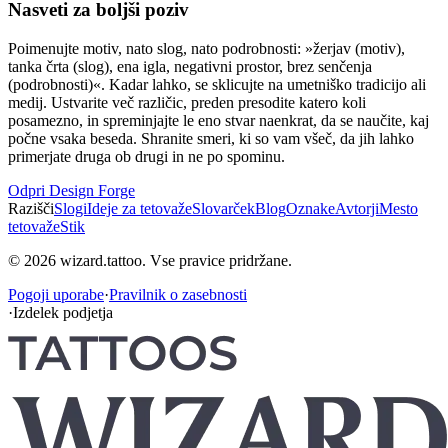
Nasveti za boljši poziv
Poimenujte motiv, nato slog, nato podrobnosti: »žerjav (motiv),
tanka črta (slog), ena igla, negativni prostor, brez senčenja
(podrobnosti)«. Kadar lahko, se sklicujte na umetniško tradicijo ali
medij. Ustvarite več različic, preden presodite katero koli
posamezno, in spreminjajte le eno stvar naenkrat, da se naučite, kaj
počne vsaka beseda. Shranite smeri, ki so vam všeč, da jih lahko
primerjate druga ob drugi in ne po spominu.
Odpri Design Forge
Razišči
Slogi
Ideje za tetovaže
Slovarček
Blog
Oznake
Avtorji
Mesto
tetovaže
Stik
© 2026 wizard.tattoo. Vse pravice pridržane.
Pogoji uporabe
·
Pravilnik o zasebnosti
·
Izdelek podjetja