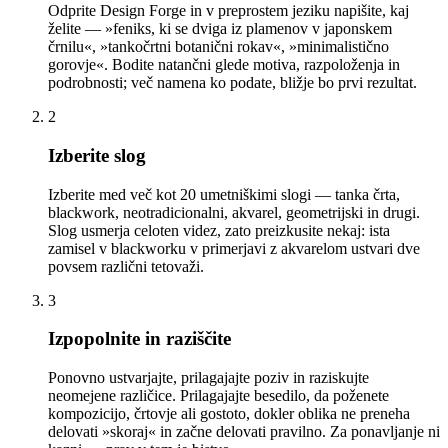
Odprite Design Forge in v preprostem jeziku napišite, kaj
želite — »feniks, ki se dviga iz plamenov v japonskem
črnilu«, »tankočrtni botanični rokav«, »minimalistično
gorovje«. Bodite natančni glede motiva, razpoloženja in
podrobnosti; več namena ko podate, bližje bo prvi rezultat.
2
Izberite slog
Izberite med več kot 20 umetniškimi slogi — tanka črta,
blackwork, neotradicionalni, akvarel, geometrijski in drugi.
Slog usmerja celoten videz, zato preizkusite nekaj: ista
zamisel v blackworku v primerjavi z akvarelom ustvari dve
povsem različni tetovaži.
3
Izpopolnite in raziščite
Ponovno ustvarjajte, prilagajajte poziv in raziskujte
neomejene različice. Prilagajajte besedilo, da poženete
kompozicijo, črtovje ali gostoto, dokler oblika ne preneha
delovati »skoraj« in začne delovati pravilno. Za ponavljanje ni