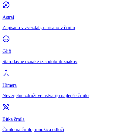
Astral
Zapisano v zvezdah, narisano v črnilu
Glifi
Starodavne oznake iz sodobnih znakov
Himera
Neverjetne združitve ustvarijo najlepše črnilo
Bitka črnila
Črnilo na črnilo, množica odloči