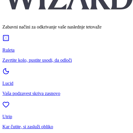
Zabavni načini za odkrivanje vaše naslednje tetovaže
Ruleta
Zavrtite kolo, pustite usodi, da odloči
Lucid
Vaša podzavest skriva zasnovo
Utrip
Kar čutite, si zasluži obliko