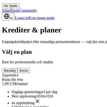
Ink Spells
Stilar
Blogg
Community
Logga in
Kom igang gratis
sv
Krediter & planer
Engangskreditpaket eller manatliga prenumerationer — valj det som p
Välj en plan
Bast for professionella och studior
Manatlig
Arsvis
Apprentice
Borja din resa
1,99 US$/manad
Dagliga genereringar
3 per dag
Max upplosning
1024x1024
4x uppskalning