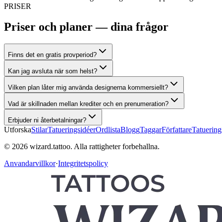
PRISER
Priser och planer — dina frågor
Finns det en gratis provperiod?
Kan jag avsluta när som helst?
Vilken plan låter mig använda designerna kommersiellt?
Vad är skillnaden mellan krediter och en prenumeration?
Erbjuder ni återbetalningar?
Utforska
Stilar
Tatueringsidéer
Ordlista
Blogg
Taggar
Författare
Tatuering
© 2026 wizard.tattoo. Alla rattigheter forbehallna.
Anvandarvillkor
·
Integritetspolicy