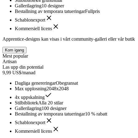
Stilbibliotek
4 grundstilar
Gallerilagring
10 designer
Bestallning av temporara tatueringar
Fullpris
Schablonexport
Kommersiell licens
Apprentice-designs kan visas i vårt community-galleri eller vår butik
Kom igang
Mest popular
Artisan
Las upp din potential
9,99 US$/manad
Dagliga genereringar
Obegransat
Max upplosning
2048x2048
4x uppskalning
Stilbibliotek
Alla 20 stilar
Gallerilagring
100 designer
Bestallning av temporara tatueringar
10 % rabatt
Schablonexport
Kommersiell licens