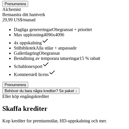
Prenumerera
Alchemist
Bemaastra ditt hantverk
29,99 US$/manad
Dagliga genereringar
Obegransat + prioritet
Max upplosning
4096x4096
4x uppskalning
Stilbibliotek
Alla stilar + anpassade
Gallerilagring
Obegransat
Bestallning av temporara tatueringar
15 % rabatt
Schablonexport
Kommersiell licens
Prenumerera
Behöver du bara några krediter? Se paket ↓
Eller köp engångskrediter
Skaffa krediter
Kop krediter for premiumstilar, HD-uppskalning och mer.