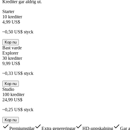
Krediter gar aldrig ut.
Starter
10 krediter
4,99 US$
~0,50 US$ styck
Kop nu
Bast varde
Explorer
30 krediter
9,99 US$
~0,33 US$ styck
Kop nu
Studio
100 krediter
24,99 US$
~0,25 US$ styck
Kop nu
Premiumstilar
Extra genereringar
HD-uppskalning
Gar a