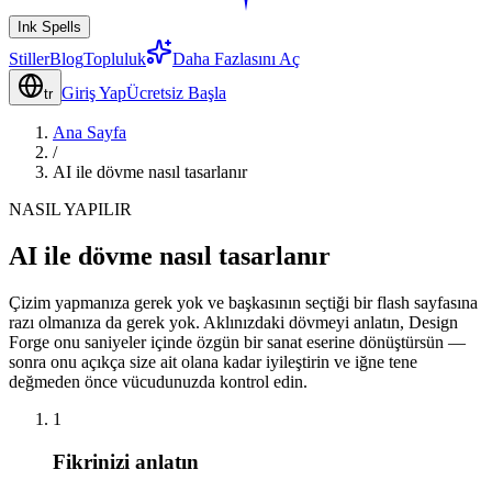
Ink Spells
Stiller
Blog
Topluluk
Daha Fazlasını Aç
Giriş Yap
Ücretsiz Başla
tr
Ana Sayfa
/
AI ile dövme nasıl tasarlanır
NASIL YAPILIR
AI ile dövme nasıl tasarlanır
Çizim yapmanıza gerek yok ve başkasının seçtiği bir flash sayfasına
razı olmanıza da gerek yok. Aklınızdaki dövmeyi anlatın, Design
Forge onu saniyeler içinde özgün bir sanat eserine dönüştürsün —
sonra onu açıkça size ait olana kadar iyileştirin ve iğne tene
değmeden önce vücudunuzda kontrol edin.
1
Fikrinizi anlatın