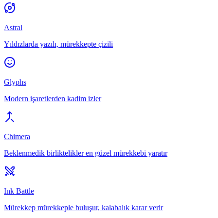
Astral
Yıldızlarda yazılı, mürekkepte çizili
Glyphs
Modern işaretlerden kadim izler
Chimera
Beklenmedik birliktelikler en güzel mürekkebi yaratır
Ink Battle
Mürekkep mürekkeple buluşur, kalabalık karar verir