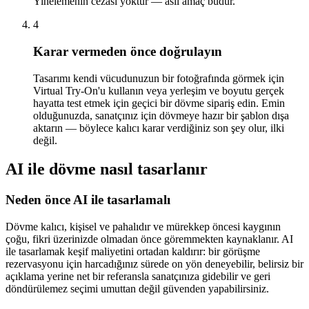
Yinelemenin cezası yoktur — asıl amaç budur.
4
Karar vermeden önce doğrulayın
Tasarımı kendi vücudunuzun bir fotoğrafında görmek için
Virtual Try-On'u kullanın veya yerleşim ve boyutu gerçek
hayatta test etmek için geçici bir dövme sipariş edin. Emin
olduğunuzda, sanatçınız için dövmeye hazır bir şablon dışa
aktarın — böylece kalıcı karar verdiğiniz son şey olur, ilki
değil.
AI ile dövme nasıl tasarlanır
Neden önce AI ile tasarlamalı
Dövme kalıcı, kişisel ve pahalıdır ve mürekkep öncesi kaygının
çoğu, fikri üzerinizde olmadan önce göremmekten kaynaklanır. AI
ile tasarlamak keşif maliyetini ortadan kaldırır: bir görüşme
rezervasyonu için harcadığınız sürede on yön deneyebilir, belirsiz bir
açıklama yerine net bir referansla sanatçınıza gidebilir ve geri
döndürülemez seçimi umuttan değil güvenden yapabilirsiniz.