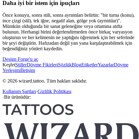
Daha iyi bir istem için ipuçları
Önce konuyu, sonra stili, sonra ayrıntıları belirtin: "bir turna (konu),
ince çizgi (stil), tek iğne, negatif alan, gölge yok (ayrıntılar)".
Mümkün olduğunda bir sanat geleneğine veya ortamına atıfta
bulunun. Herhangi birini değerlendirmeden önce birkaç varyasyon
oluşturun ve her kelimenin ne yaptığını öğrenmek için her seferinde
bir şeyi değiştirin. Hafızadan değil yan yana karşılaştırabilmek için
beğendiğiniz yönleri kaydedin.
Design Forge'u aç
Keşfet
Stiller
Dövme Fikirleri
Sözlük
Blog
Etiketler
Yazarlar
Dövme
Yerleşimi
İletişim
© 2026 wizard.tattoo. Tüm hakları saklıdır.
Kullanım Şartları
·
Gizlilik Politikası
·
Bir ürünüdür: