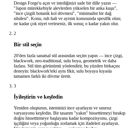
Design Forge'u açın ve istediğinizi sade bir dille yazın —
"Japon mürekkebiyle alevlerden yükselen bir anka kuşu",
"ince çizgili botanik kol dövmesi", "minimalist bir dağ
silsilesi". Konu, ruh hali ve ayrıntı konusunda spesifik olun;
ne kadar çok niyet verirseniz, ilk sonuç o kadar yakın olur.
2
Bir stil seçin
20'den fazla sanatsal stil arasından seçim yapın — ince çizgi,
blackwork, neo-traditional, sulu boya, geometrik ve daha
fazlası. Stil tüm görünümü yönlendirir, bu yüzden birkaçını
deneyin: blackwork'teki aynı fikir, sulu boyaya kıyasla
tamamen farklı iki dövme üretir.
3
İyileştirin ve keşfedin
Yeniden oluşturun, isteminizi ince ayarlayın ve sınırsız
varyasyonu keşfedin. Bir tasarım "yakın" hissettirmeyi bırakıp
doğru hissettirmeye başlayana kadar kompozisyonu, çizgi
işçiliğini veya yoğunluğu zorlamak için ifadeleri ayarlayın.