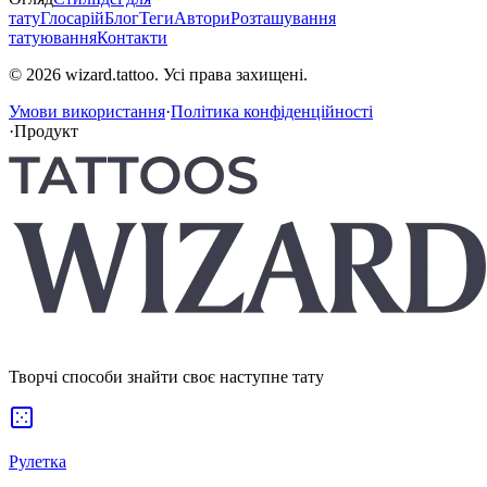
тату
Глосарій
Блог
Теги
Автори
Розташування
татуювання
Контакти
© 2026 wizard.tattoo. Усі права захищені.
Умови використання
·
Політика конфіденційності
·
Продукт
Творчі способи знайти своє наступне тату
Рулетка