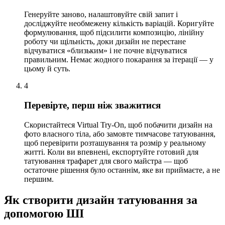
Генеруйте заново, налаштовуйте свій запит і
досліджуйте необмежену кількість варіацій. Коригуйте
формулювання, щоб підсилити композицію, лінійну
роботу чи щільність, доки дизайн не перестане
відчуватися «близьким» і не почне відчуватися
правильним. Немає жодного покарання за ітерації — у
цьому й суть.
4
Перевірте, перш ніж зважитися
Скористайтеся Virtual Try-On, щоб побачити дизайн на
фото власного тіла, або замовте тимчасове татуювання,
щоб перевірити розташування та розмір у реальному
житті. Коли ви впевнені, експортуйте готовий для
татуювання трафарет для свого майстра — щоб
остаточне рішення було останнім, яке ви приймаєте, а не
першим.
Як створити дизайн татуювання за
допомогою ШІ