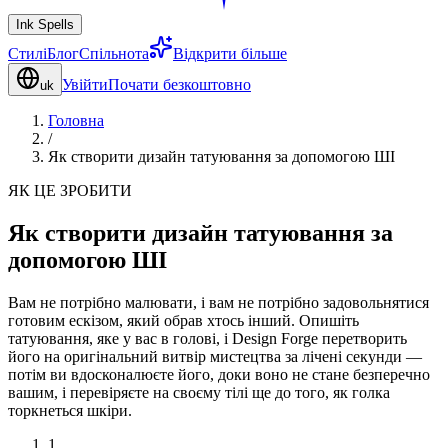
Ink Spells
Стилі
Блог
Спільнота
Відкрити більше
Увійти
Почати безкоштовно
uk
Головна
/
Як створити дизайн татуювання за допомогою ШІ
ЯК ЦЕ ЗРОБИТИ
Як створити дизайн татуювання за
допомогою ШІ
Вам не потрібно малювати, і вам не потрібно задовольнятися
готовим ескізом, який обрав хтось інший. Опишіть
татуювання, яке у вас в голові, і Design Forge перетворить
його на оригінальний витвір мистецтва за лічені секунди —
потім ви вдосконалюєте його, доки воно не стане безперечно
вашим, і перевіряєте на своєму тілі ще до того, як голка
торкнеться шкіри.
1