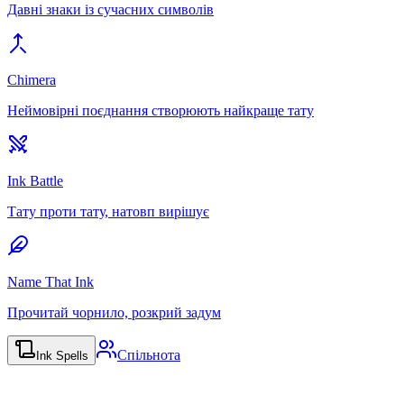
Давні знаки із сучасних символів
Chimera
Неймовірні поєднання створюють найкраще тату
Ink Battle
Тату проти тату, натовп вирішує
Name That Ink
Прочитай чорнило, розкрий задум
Спільнота
Ink Spells