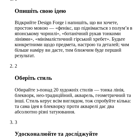
Опишіть свою ідею
Відкрийте Design Forge і напишіть, що ви хочете,
простою мовою — «фенікс, що піднімається з полум’я в
японському чорнилі», «ботанічний рукав тонкими
лініями», «мінімалістичний гірський хребет». Будьте
конкретними щодо предмета, настрою та деталей; чим
більше наміру ви даєте, тим ближчим буде перший
результат.
2
Оберіть стиль
Обирайте з-понад 20 художніх стилів — тонка лінія,
блекворк, нео-традиційний, акварель, геометричний та
інші. Стиль керує всім виглядом, тож спробуйте кілька:
та сама ідея в блекворку проти акварелі дає два
абсолютно різні татуювання.
3
Удосконалюйте та досліджуйте