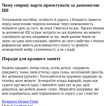
Чому спершу варто проєктувати за допомогою
ШІ
Татуювання постійне, особисте й дороге, і більшість тривоги
перед нанесенням чорнила виникає через неможливість
побачити ідею до того, як вона з’явиться на вас. Проєктування
за допомогою ШІ усуває витрати на дослідження: ви можете
спробувати десять напрямків за час, який раніше йшов на
запис на одну консультацію, прийти до свого майстра з чітким
референсом замість розпливчастого опису та зробити
незворотний вибір з упевненості, а не з надії.
Поради для кращого запиту
Назвіть предмет, потім стиль, потім деталі: «журавель
(предмет), тонка лінія (стиль), одна голка, негативний простір,
без затінення (деталі)». Посилайтеся на художню традицію чи
техніку, коли можете. Згенеруйте кілька варіацій, перш ніж
судити про якусь одну, і змінюйте одну річ за раз, щоб
дізнатися, що робить кожне слово. Зберігайте напрямки, які
вам подобаються, щоб порівнювати їх поруч, а не з пам’яті.
Відкрити Design Forge
Огляд
Стилі
Ідеї для