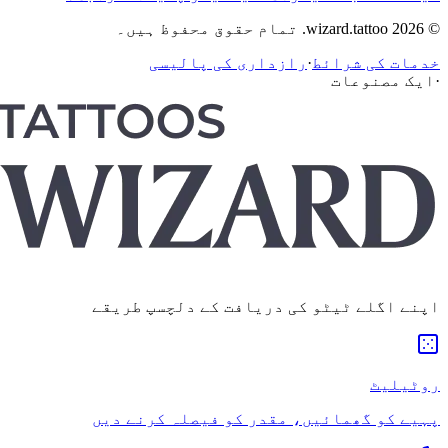
© 2026 wizard.tattoo. تمام حقوق محفوظ ہیں۔
خدمات کی شرائط
·
رازداری کی پالیسی
·
ایک مصنوعات
اپنے اگلے ٹیٹو کی دریافت کے دلچسپ طریقے
روٹیلیٹ
پہیے کو گھمائیں، مقدر کو فیصلہ کرنے دیں