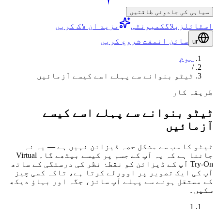
سیاہی کی جادوئی طاقتیں
اسٹائلز
بلاگ
کمیونٹی
مزید ان لاک کریں
سائن ان
مفت شروع کریں
ur
ہوم
/
ٹیٹو بنوانے سے پہلے اسے کیسے آزمائیں
طریقہ کار
ٹیٹو بنوانے سے پہلے اسے کیسے
آزمائیں
ٹیٹو کا سب سے مشکل حصہ ڈیزائن نہیں ہے — یہ نہ
جاننا ہے کہ یہ آپ کے جسم پر کیسے بیٹھے گا۔ Virtual
Try-On آپ کے ڈیزائن کو نقطۂ نظر کی درستگی کے ساتھ
آپ کی ایک تصویر پر اوورلے کرتا ہے، تاکہ کسی چیز
کے مستقل ہونے سے پہلے آپ سائز، جگہ اور بہاؤ دیکھ
سکیں۔
1