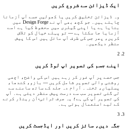
ایک ڈیزائن سے شروع کریں
وہ ڈیزائن تخلیق کریں یا کھولیں جسے آپ آزمانا
چاہتے ہیں۔ جو کچھ بھی آپ نے Design Forge میں
بنایا ہے یا اپنی گیلری میں محفوظ کیا ہے اسے
آزمایا جا سکتا ہے — تو پہلے خیال کو تلاش
کریں، پھر جس کی طرف آپ مائل ہیں اس کا پیش
منظر دیکھیں۔
2
اپنے جسم کی تصویر اپ لوڈ کریں
جس حصے پر آپ غور کر رہے ہیں اس کی واضح، اچھی
روشنی والی تصویر شامل کریں — بازو، کندھا،
پسلیاں، ٹخنہ۔ آرام دہ جلد کے ساتھ سامنے سے
لی گئی تصویر سب سے درست پیش منظر دیتی ہے۔ آپ
کی تصویر آپ کی ہے؛ یہ صرف ٹرائی-آن رینڈر کرنے
کے لیے استعمال ہوتی ہے۔
3
جگہ دیں، سائز کریں اور ایڈجسٹ کریں