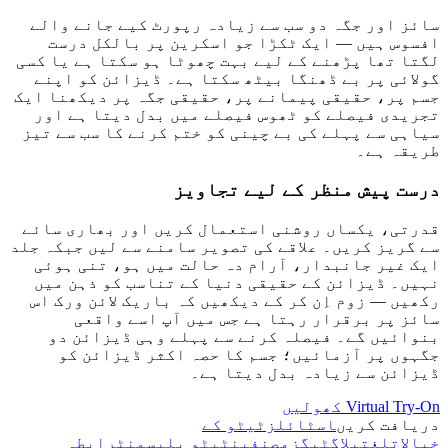
سائز اور جگہ دو سب سے زیادہ رپورٹ کیے جانے والے
افسوس ہیں — ایک ٹکڑا جو اسکرین پر بالکل درست
لگتا تھا پڑھنے کے لیے بہت چھوٹا ہو سکتا ہے یا کسی
گولائی پر بے ڈھنگا بیٹھ سکتا ہے۔ ڈیزائن کو اپنے
جسم پر، حقیقی پیمانے پر، حقیقی جگہ پر دیکھنا ایک
تجریدی فیصلے کو ٹھوس فیصلے میں بدل دیتا ہے اور
سیاہی سے پہلے کی بے چینی کو ختم کرنے کا سب سے تیز
طریقہ ہے۔
درست پیش منظر کے لیے تجاویز
قدرتی، یکساں روشنی استعمال کریں اور بھاری سائے
سے گریز کریں۔ علاقے کی تصویر سامنے سے لیں جبکہ جلد
ایک غیر جانبدار، آرام دہ حالت میں ہو، تنی ہوئی
نہیں۔ ڈیزائن کے حقیقی دنیا کے تناسب کو ذہن میں
رکھیں — زوم اِن کر کے دیکھیں کہ باریک لائن ورک اس
سائز پر برقرار رہتا ہے جس میں آپ اسے واقعی
بنوائیں گے۔ فیصلہ کرنے سے پہلے وہی ڈیزائن دو
جگہوں پر آزمائیں؛ جسم کا حصہ اکثر ڈیزائن کو
ڈیزائن سے زیادہ بدل دیتا ہے۔
Virtual Try-On کھولیں
دریافت کریں
اسٹائلز
ٹیٹو کے
خیالات
لغت
بلاگ
ٹیگز
مصنفین
ٹیٹو پلیسمنٹ
رابطہ