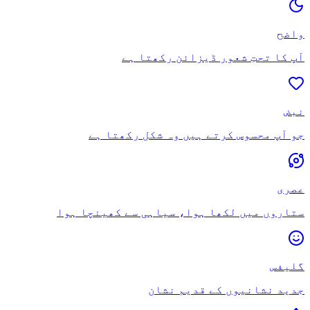
واضح
آپ کا تحتِ شعور ڈیزائن رکھتا ہے
نبض
جو آپ محسوس کرتے ہیں وہ شکل رکھتا ہے
عصری
ستاروں میں لکھا ہوا، سیاہی سے کھینچا ہوا
گلیفس
جدید نشانیوں کے قدیم نشان