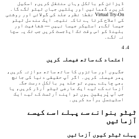
ڈیزائن کو بالکل وہاں منتقل کریں، اسکیل
کریں، گھمائیں اور پلٹیں جہاں ٹیٹو لگے گا۔
Virtual Try-On نقطۂ نظر، جلد کی گولائی اور روشنی
کی اصلاح کرتا ہے تاکہ نتیجہ ایک مندمل ٹیٹو
جیسا لگے، اسٹیکر جیسا نہیں — شفافیت اور
بلینڈ کو اس وقت تک ایڈجسٹ کریں جب تک یہ سچا
نہ لگے۔
4
اعتماد کے ساتھ فیصلہ کریں
جگہوں اور سائزوں کا ساتھ ساتھ موازنہ کریں،
پھر فیصلہ کریں۔ اگر آپ حقیقی دنیا کی جانچ
بھی چاہتے ہیں، تو جلد پر بالکل درست جگہ
آزمانے کے لیے ایک عارضی ٹیٹو آرڈر کریں، یا
جب آپ پُریقین ہوں تو اپنے آرٹسٹ کے لیے ایک
اسٹینسل برآمد کریں۔
ٹیٹو بنوانے سے پہلے اسے کیسے
آزمائیں
پہلے ٹیٹو کیوں آزمائیں