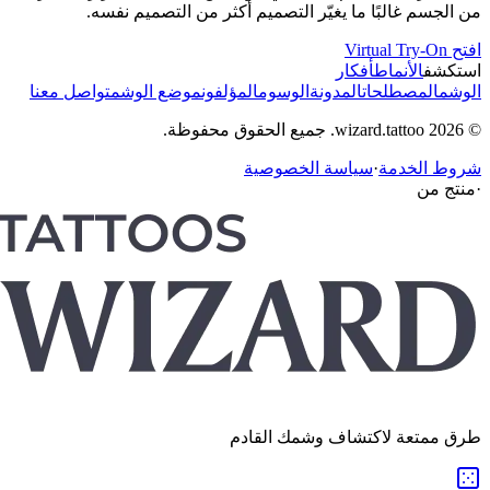
من الجسم غالبًا ما يغيّر التصميم أكثر من التصميم نفسه.
افتح Virtual Try-On
استكشف
الأنماط
أفكار
الوشم
المصطلحات
المدونة
الوسوم
المؤلفون
موضع الوشم
تواصل معنا
© 2026 wizard.tattoo. جميع الحقوق محفوظة.
شروط الخدمة
·
سياسة الخصوصية
·
منتج من
طرق ممتعة لاكتشاف وشمك القادم