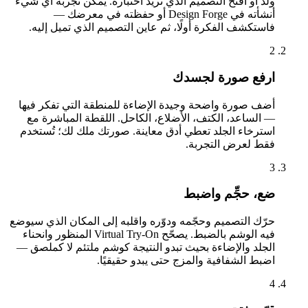
ولّد أو افتح التصميم الذي تريد اختباره. يمكن تجربة أي شيء
أنشأته في Design Forge أو حفظته في معرضك —
فاستكشف الفكرة أولًا، ثم عاين التصميم الذي تميل إليه.
2
ارفع صورة لجسدك
أضف صورة واضحة وجيدة الإضاءة للمنطقة التي تفكر فيها
— الساعد، الكتف، الأضلاع، الكاحل. اللقطة المباشرة مع
استرخاء الجلد تعطي أدق معاينة. صورتك ملك لك؛ تُستخدم
فقط لعرض التجربة.
3
ضع، حجِّم واضبط
حرّك التصميم وحجّمه ودوّره واقلبه إلى المكان الذي سيوضع
فيه الوشم بالضبط. يصحّح Virtual Try-On المنظور وانحناء
الجلد والإضاءة بحيث تبدو النتيجة كوشم ملتئم لا كملصق —
اضبط الشفافية والمزج حتى يبدو حقيقيًا.
4