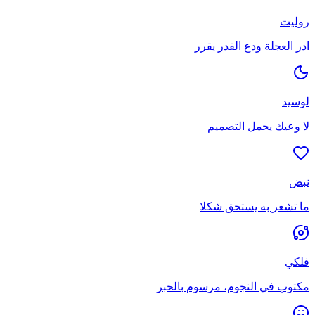
روليت
ادر العجلة ودع القدر يقرر
لوسيد
لا وعيك يحمل التصميم
نبض
ما تشعر به يستحق شكلا
فلكي
مكتوب في النجوم، مرسوم بالحبر