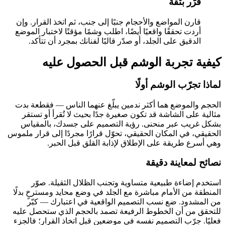
قرّر بثقة
قارن المواضع والأحجام جنبًا إلى جنب، ثم اتخذ القرار. وإن
أردت تحققًا واقعيًا أيضًا، اطلب وشمًا مؤقتًا لاختبار الموضع
الدقيق على الجلد، أو صدّر قالبًا لفنانك بمجرد أن تتأكد.
كيفية تجربة الوشم قبل الحصول عليه
لماذا تجرّب الوشم أولًا
الحجم والموضع هما أكثر ندمين يبلّغ عنهما الناس — فقطعة بدت
مثالية على الشاشة قد تكون صغيرة جدًا بحيث لا تُقرأ أو تستقر
بشكل غريب عبر منحنى. رؤية التصميم على جسدك، بالمقياس
الحقيقي، في المكان الحقيقي، تحوّل قرارًا مجردًا إلى قرار ملموس
وهي أسرع طريقة على الإطلاق لإذابة القلق قبل الحبر.
نصائح لمعاينة دقيقة
استخدم إضاءة طبيعية متساوية وتجنب الظلال الثقيلة. صوّر
المنطقة من الأمام مباشرة مع الجلد في وضع محايد ومسترخٍ بدلًا
من المشدود. ضع نسب التصميم الواقعية في اعتبارك — كبّر
للتحقق من أن الخطوط الرفيعة تصمد بالحجم الذي ستحصل عليه
فعليًا. جرّب التصميم نفسه في موضعين قبل اتخاذ القرار؛ فالجزء