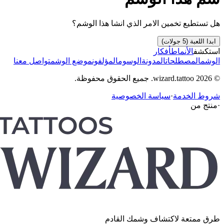
هل تستطيع تخمين الامر الذي انشا هذا الوشم؟
ابدا اللعبة (5 جولات)
استكشف
الأنماط
أفكار
الوشم
المصطلحات
المدونة
الوسوم
المؤلفون
موضع الوشم
تواصل معنا
© 2026 wizard.tattoo. جميع الحقوق محفوظة.
شروط الخدمة
·
سياسة الخصوصية
·
منتج من
طرق ممتعة لاكتشاف وشمك القادم