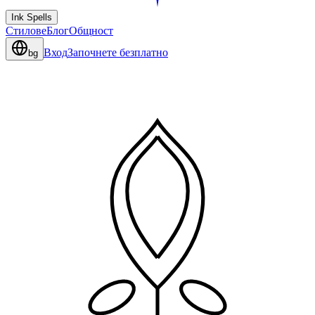
Ink Spells
Стилове
Блог
Общност
Вход
Започнете безплатно
bg