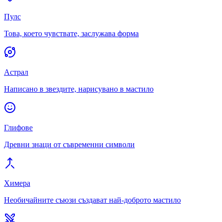
Пулс
Това, което чувствате, заслужава форма
Астрал
Написано в звездите, нарисувано в мастило
Глифове
Древни знаци от съвременни символи
Химера
Необичайните съюзи създават най-доброто мастило