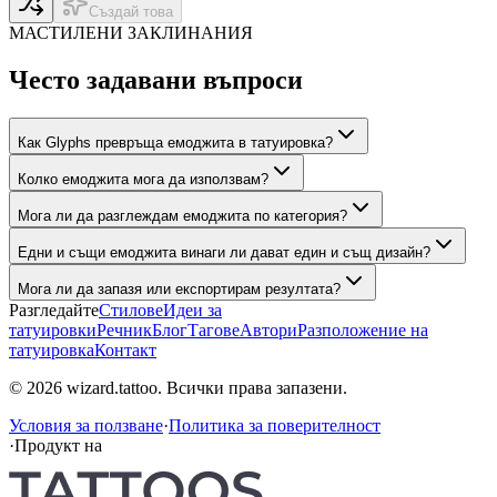
Създай това
МАСТИЛЕНИ ЗАКЛИНАНИЯ
Често задавани въпроси
Как Glyphs превръща емоджита в татуировка?
Колко емоджита мога да използвам?
Мога ли да разглеждам емоджита по категория?
Едни и същи емоджита винаги ли дават един и същ дизайн?
Мога ли да запазя или експортирам резултата?
Разгледайте
Стилове
Идеи за
татуировки
Речник
Блог
Тагове
Автори
Разположение на
татуировка
Контакт
© 2026 wizard.tattoo. Всички права запазени.
Условия за ползване
·
Политика за поверителност
·
Продукт на