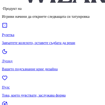
·
Продукт на
Игриви начини да откриете следващата си татуировка
Рулетка
Завъртете колелото, оставете съдбата да реши
Луцид
Вашето подсъзнание крие дизайна
Пулс
Това, което чувствате, заслужава форма