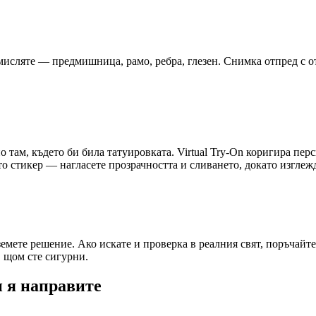
бмисляте — предмишница, рамо, ребра, глезен. Снимка отпред с о
 там, където би била татуировката. Virtual Try-On коригира перс
ато стикер — нагласете прозрачността и сливането, докато изглеж
емете решение. Ако искате и проверка в реалния свят, поръчайте
, щом сте сигурни.
и я направите