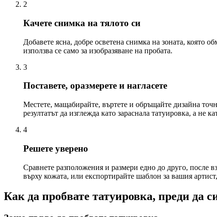
2
Качете снимка на тялото си
Добавете ясна, добре осветена снимка на зоната, която о
използва се само за изобразяване на пробата.
3
Поставете, оразмерете и нагласете
Местете, мащабирайте, въртете и обръщайте дизайна точно
резултатът да изглежда като зараснала татуировка, а не к
4
Решете уверено
Сравнете разположения и размери едно до друго, после вз
върху кожата, или експортирайте шаблон за вашия артист
Как да пробвате татуировка, преди да с