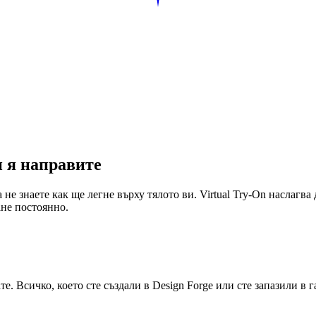
и я направите
 не знаете как ще легне върху тялото ви. Virtual Try-On наслагв
ане постоянно.
те. Всичко, което сте създали в Design Forge или сте запазили в