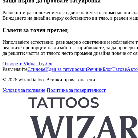
Защо първо да пробвате татуировка
Размерът и разположението са двете най-често споменавани съжа
Виждането на дизайна върху собственото ви тяло, в реален мащ
Съвети за точен преглед
Използвайте естествено, равномерно осветление и избягвайте 
реалните пропорции на дизайна — приближете, за да проверите 
да решите; частта от тялото често променя дизайна повече от с
Отворете Virtual Try-On
Разгледайте
Стилове
Идеи за татуировки
Речник
Блог
Тагове
Авто
© 2026 wizard.tattoo. Всички права запазени.
Условия за ползване
·
Политика за поверителност