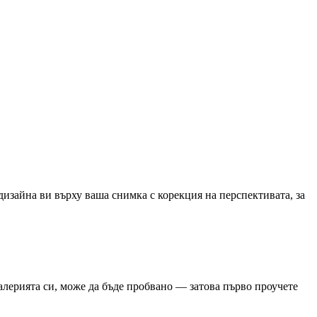
а дизайна ви върху ваша снимка с корекция на перспективата, за
 галерията си, може да бъде пробвано — затова първо проучете