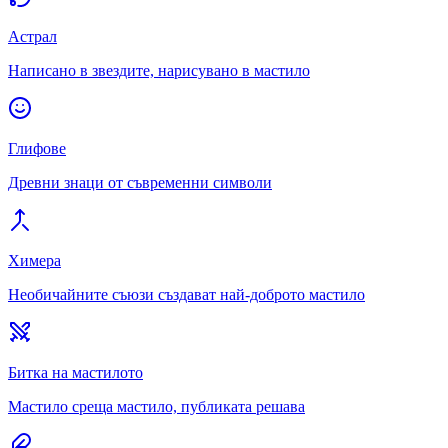
Астрал
Написано в звездите, нарисувано в мастило
Глифове
Древни знаци от съвременни символи
Химера
Необичайните съюзи създават най-доброто мастило
Битка на мастилото
Мастило среща мастило, публиката решава