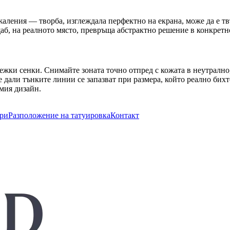
ления — творба, изглеждала перфектно на екрана, може да е твър
аб, на реалното място, превръща абстрактно решение в конкретно
тежки сенки. Снимайте зоната точно отпред с кожата в неутралн
дали тънките линии се запазват при размера, който реално бихт
амия дизайн.
ри
Разположение на татуировка
Контакт