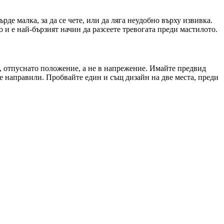
де малка, за да се чете, или да ляга неудобно върху извивка.
 и е най-бързият начин да разсеете тревогата преди мастилото.
о, отпуснато положение, а не в напрежение. Имайте предвид
е направили. Пробвайте един и същ дизайн на две места, преди