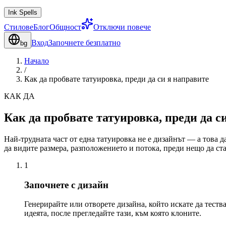
Ink Spells
Стилове
Блог
Общност
Отключи повече
Вход
Започнете безплатно
bg
Начало
/
Как да пробвате татуировка, преди да си я направите
КАК ДА
Как да пробвате татуировка, преди да с
Най-трудната част от една татуировка не е дизайнът — а това да
да видите размера, разположението и потока, преди нещо да ст
1
Започнете с дизайн
Генерирайте или отворете дизайна, който искате да тества
идеята, после прегледайте тази, към която клоните.