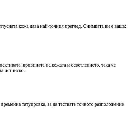
тпусната кожа дава най-точния преглед. Снимката ви е ваша;
пективата, кривината на кожата и осветлението, така че
да истинско.
 временна татуировка, за да тествате точното разположение