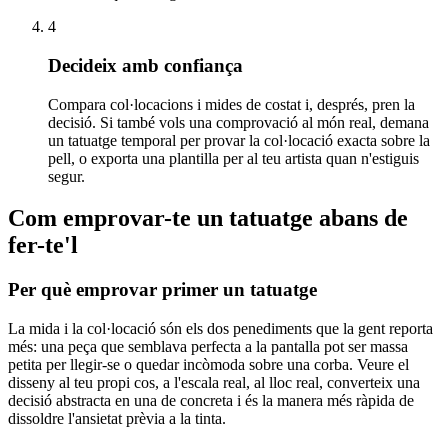
4
Decideix amb confiança
Compara col·locacions i mides de costat i, després, pren la
decisió. Si també vols una comprovació al món real, demana
un tatuatge temporal per provar la col·locació exacta sobre la
pell, o exporta una plantilla per al teu artista quan n'estiguis
segur.
Com emprovar-te un tatuatge abans de
fer-te'l
Per què emprovar primer un tatuatge
La mida i la col·locació són els dos penediments que la gent reporta
més: una peça que semblava perfecta a la pantalla pot ser massa
petita per llegir-se o quedar incòmoda sobre una corba. Veure el
disseny al teu propi cos, a l'escala real, al lloc real, converteix una
decisió abstracta en una de concreta i és la manera més ràpida de
dissoldre l'ansietat prèvia a la tinta.