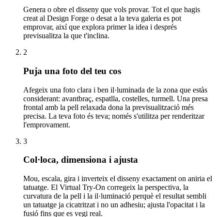
Genera o obre el disseny que vols provar. Tot el que hagis
creat al Design Forge o desat a la teva galeria es pot
emprovar, així que explora primer la idea i després
previsualitza la que t'inclina.
2
Puja una foto del teu cos
Afegeix una foto clara i ben il·luminada de la zona que estàs
considerant: avantbraç, espatlla, costelles, turmell. Una presa
frontal amb la pell relaxada dona la previsualització més
precisa. La teva foto és teva; només s'utilitza per renderitzar
l'emprovament.
3
Col·loca, dimensiona i ajusta
Mou, escala, gira i inverteix el disseny exactament on aniria el
tatuatge. El Virtual Try-On corregeix la perspectiva, la
curvatura de la pell i la il·luminació perquè el resultat sembli
un tatuatge ja cicatritzat i no un adhesiu; ajusta l'opacitat i la
fusió fins que es vegi real.