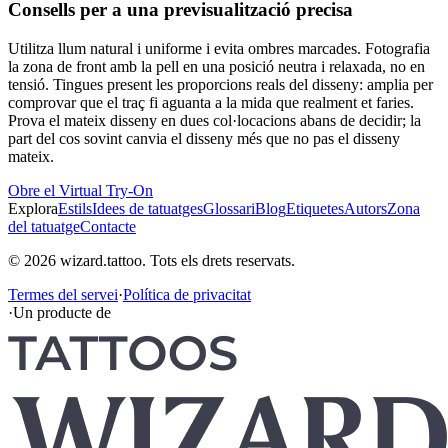
Consells per a una previsualització precisa
Utilitza llum natural i uniforme i evita ombres marcades. Fotografia
la zona de front amb la pell en una posició neutra i relaxada, no en
tensió. Tingues present les proporcions reals del disseny: amplia per
comprovar que el traç fi aguanta a la mida que realment et faries.
Prova el mateix disseny en dues col·locacions abans de decidir; la
part del cos sovint canvia el disseny més que no pas el disseny
mateix.
Obre el Virtual Try-On
Explora
Estils
Idees de tatuatges
Glossari
Blog
Etiquetes
Autors
Zona
del tatuatge
Contacte
© 2026 wizard.tattoo. Tots els drets reservats.
Termes del servei
·
Política de privacitat
·
Un producte de