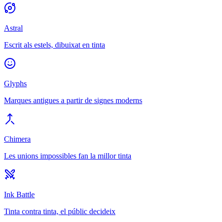
Astral
Escrit als estels, dibuixat en tinta
Glyphs
Marques antigues a partir de signes moderns
Chimera
Les unions impossibles fan la millor tinta
Ink Battle
Tinta contra tinta, el públic decideix