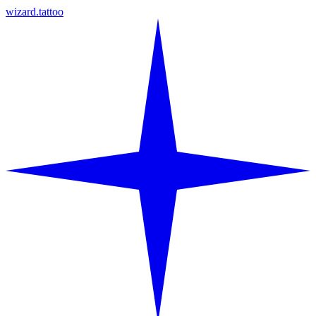
wizard.tattoo