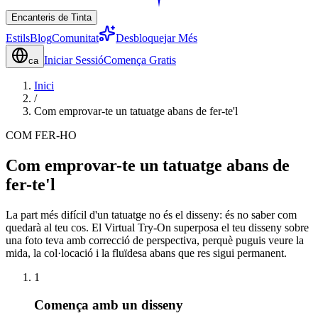
Encanteris de Tinta
Estils
Blog
Comunitat
Desbloquejar Més
Iniciar Sessió
Comença Gratis
ca
Inici
/
Com emprovar-te un tatuatge abans de fer-te'l
COM FER-HO
Com emprovar-te un tatuatge abans de
fer-te'l
La part més difícil d'un tatuatge no és el disseny: és no saber com
quedarà al teu cos. El Virtual Try-On superposa el teu disseny sobre
una foto teva amb correcció de perspectiva, perquè puguis veure la
mida, la col·locació i la fluïdesa abans que res sigui permanent.
1
Comença amb un disseny