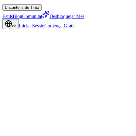
Encanteris de Tinta
Estils
Blog
Comunitat
Desbloquejar Més
Iniciar Sessió
Comença Gratis
ca