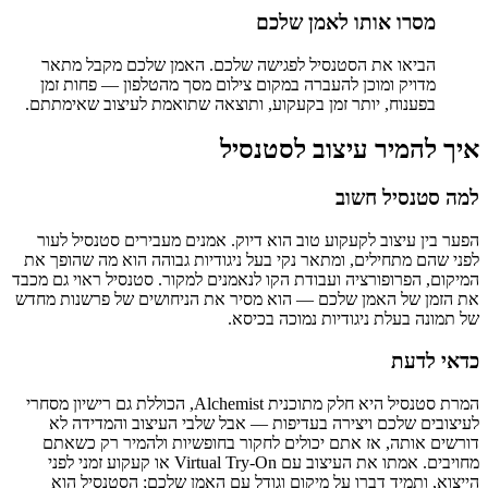
מסרו אותו לאמן שלכם
הביאו את הסטנסיל לפגישה שלכם. האמן שלכם מקבל מתאר
מדויק ומוכן להעברה במקום צילום מסך מהטלפון — פחות זמן
בפענוח, יותר זמן בקעקוע, ותוצאה שתואמת לעיצוב שאימתתם.
איך להמיר עיצוב לסטנסיל
למה סטנסיל חשוב
הפער בין עיצוב לקעקוע טוב הוא דיוק. אמנים מעבירים סטנסיל לעור
לפני שהם מתחילים, ומתאר נקי בעל ניגודיות גבוהה הוא מה שהופך את
המיקום, הפרופורציה ועבודת הקו לנאמנים למקור. סטנסיל ראוי גם מכבד
את הזמן של האמן שלכם — הוא מסיר את הניחושים של פרשנות מחדש
של תמונה בעלת ניגודיות נמוכה בכיסא.
כדאי לדעת
המרת סטנסיל היא חלק מתוכנית Alchemist, הכוללת גם רישיון מסחרי
לעיצובים שלכם ויצירה בעדיפות — אבל שלבי העיצוב והמדידה לא
דורשים אותה, אז אתם יכולים לחקור בחופשיות ולהמיר רק כשאתם
מחויבים. אמתו את העיצוב עם Virtual Try-On או קעקוע זמני לפני
הייצוא, ותמיד דברו על מיקום וגודל עם האמן שלכם; הסטנסיל הוא