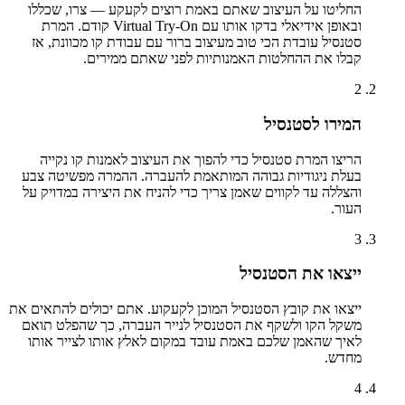
החליטו על העיצוב שאתם באמת רוצים לקעקע — צרו, שכללו
ובאופן אידיאלי בדקו אותו עם Virtual Try-On קודם. המרת
סטנסיל עובדת הכי טוב מעיצוב ברור עם עבודת קו מכוונת, אז
קבלו את ההחלטות האמנותיות לפני שאתם ממירים.
2
המירו לסטנסיל
הריצו המרת סטנסיל כדי להפוך את העיצוב לאמנות קו נקייה
בעלת ניגודיות גבוהה המותאמת להעברה. ההמרה מפשיטה צבע
והצללה עד לקווים שאמן צריך כדי להניח את היצירה במדויק על
העור.
3
ייצאו את הסטנסיל
ייצאו את קובץ הסטנסיל המוכן לקעקוע. אתם יכולים להתאים את
משקל הקו ולשקף את הסטנסיל לנייר העברה, כך שהפלט תואם
לאיך שהאמן שלכם באמת עובד במקום לאלץ אותו לצייר אותו
מחדש.
4