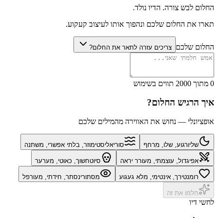
החלום לבש צורה. הדיו נולד.
תארו את החלום שלכם ונהפוך אותו לעיצוב קעקוע.
החלום שלכם
צריכים עזרה לתאר את החלום?
0 מתוך 2000 תווים בשימוש
איך הרגיש החלום?
אופציונלי — נחוש את האווירה מהמילים שלכם
שליו
רגוע, שלו, מרחף
סוריאליסטי
מוזר, בלתי אפשרי, משתנה
אפי
גדול, עוצמתי, מעורר יראה
סיוט
חשוך, כאוטי, מערער
רומנטי
רך, אינטימי, מלא געגוע
מסתורי
נסתר, חידתי, מעורפל
חלמו את זה
לחשי דיו