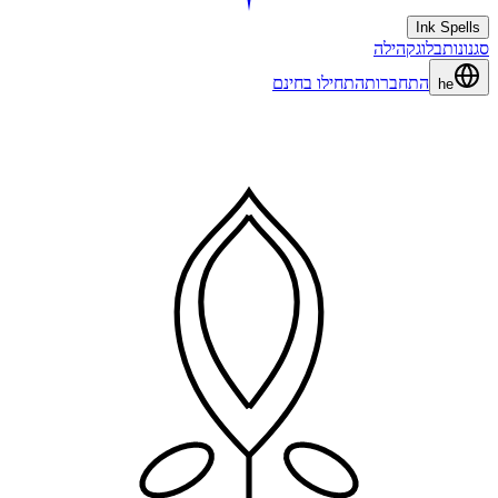
Ink Spells
סגנונות
בלוג
קהילה
התחברות
התחילו בחינם
he