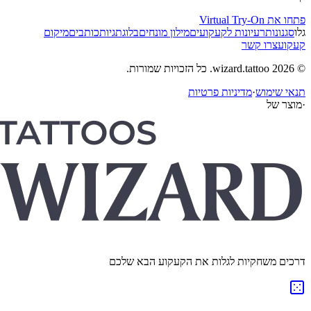
פתחו את Virtual Try-On
גלו
סגנונות
רעיונות לקעקועים
מילון מונחים
בלוג
תגיות
כותבים
מיקום
קעקוע
צרו קשר
© 2026 wizard.tattoo. כל הזכויות שמורות.
תנאי שימוש
·
מדיניות פרטיות
·
מוצר של
דרכים משחקיות לגלות את הקעקוע הבא שלכם