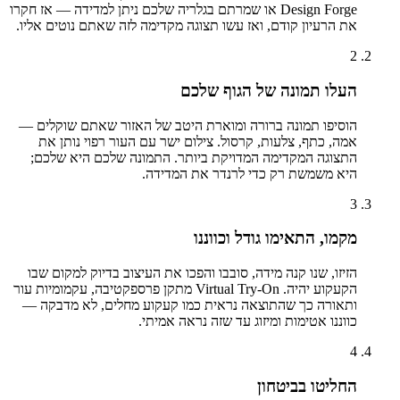
Design Forge או שמרתם בגלריה שלכם ניתן למדידה — אז חקרו
את הרעיון קודם, ואז עשו תצוגה מקדימה לזה שאתם נוטים אליו.
2
העלו תמונה של הגוף שלכם
הוסיפו תמונה ברורה ומוארת היטב של האזור שאתם שוקלים —
אמה, כתף, צלעות, קרסול. צילום ישר עם העור רפוי נותן את
התצוגה המקדימה המדויקת ביותר. התמונה שלכם היא שלכם;
היא משמשת רק כדי לרנדר את המדידה.
3
מקמו, התאימו גודל וכווננו
הזיזו, שנו קנה מידה, סובבו והפכו את העיצוב בדיוק למקום שבו
הקעקוע יהיה. Virtual Try-On מתקן פרספקטיבה, עקמומיות עור
ותאורה כך שהתוצאה נראית כמו קעקוע מחלים, לא מדבקה —
כווננו אטימות ומיזוג עד שזה נראה אמיתי.
4
החליטו בביטחון