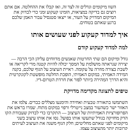
השוו מיקומים וגדלים זה לצד זה, ואז קבלו את ההחלטה. אם אתם
רוצים גם בדיקה במציאות, הזמינו קעקוע זמני כדי לבדוק את
המיקום המדויק על העור, או ייצאו סטנסיל עבור האמן שלכם
ברגע שאתם בטוחים.
איך למדוד קעקוע לפני שעושים אותו
למה למדוד קעקוע קודם
גודל ומיקום הם שתי החרטות שאנשים מדווחים עליהן הכי הרבה —
יצירה שנראתה מושלמת על המסך יכולה להיות קטנה מדי לקריאה או
לשבת בצורה מוזרה על עקומה. ראיית העיצוב על הגוף שלכם, בקנה
המידה האמיתי, במקום האמיתי, הופכת החלטה מופשטת לקונקרטית
והיא הדרך המהירה ביותר לפזר את חרדת הטרום-דיו.
טיפים לתצוגה מקדימה מדויקת
השתמשו בתאורה טבעית ואחידה והימנעו מצללים כבדים. צלמו את
האזור ישר כשהעור במצב נייטרלי ורפוי במקום מתוח. שמרו בראש את
הפרופורציות האמיתיות של העיצוב — התקרבו כדי לבדוק שעבודת הקו
הדק מחזיקה בגודל שתעשו אותו בפועל. נסו את אותו עיצוב בשני
מיקומים לפני שאתם מחליטים; חלק הגוף משנה את העיצוב לעיתים
קרובות יותר מהעיצוב עצמו.