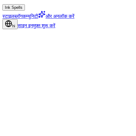
Ink Spells
स्टाइल
ब्लॉग
कम्युनिटी
और अनलॉक करें
साइन इन
मुफ़्त शुरू करें
hi