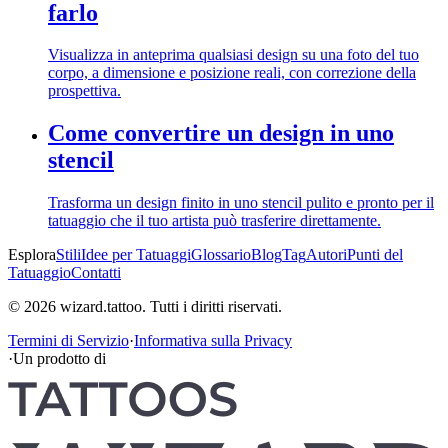
farlo
Visualizza in anteprima qualsiasi design su una foto del tuo
corpo, a dimensione e posizione reali, con correzione della
prospettiva.
Come convertire un design in uno
stencil
Trasforma un design finito in uno stencil pulito e pronto per il
tatuaggio che il tuo artista può trasferire direttamente.
Esplora
Stili
Idee per Tatuaggi
Glossario
Blog
Tag
Autori
Punti del
Tatuaggio
Contatti
© 2026 wizard.tattoo. Tutti i diritti riservati.
Termini di Servizio
·
Informativa sulla Privacy
·
Un prodotto di