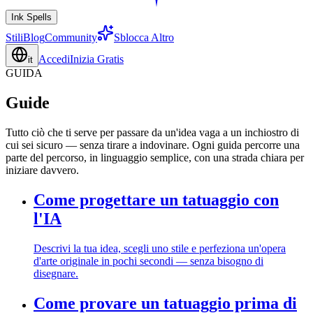
Ink Spells
Stili
Blog
Community
Sblocca Altro
Accedi
Inizia Gratis
it
GUIDA
Guide
Tutto ciò che ti serve per passare da un'idea vaga a un inchiostro di
cui sei sicuro — senza tirare a indovinare. Ogni guida percorre una
parte del percorso, in linguaggio semplice, con una strada chiara per
iniziare davvero.
Come progettare un tatuaggio con
l'IA
Descrivi la tua idea, scegli uno stile e perfeziona un'opera
d'arte originale in pochi secondi — senza bisogno di
disegnare.
Come provare un tatuaggio prima di