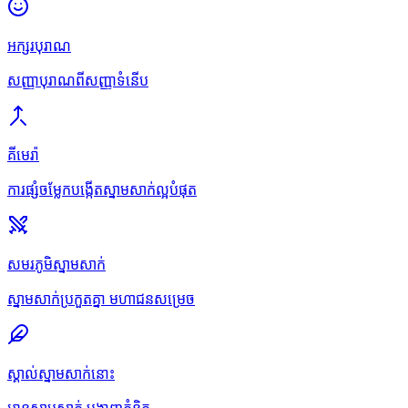
អក្សរបុរាណ
សញ្ញាបុរាណពីសញ្ញាទំនើប
គីមេរ៉ា
ការផ្សំចម្លែកបង្កើតស្នាមសាក់ល្អបំផុត
សមរភូមិស្នាមសាក់
ស្នាមសាក់ប្រកួតគ្នា មហាជនសម្រេច
ស្គាល់ស្នាមសាក់នោះ