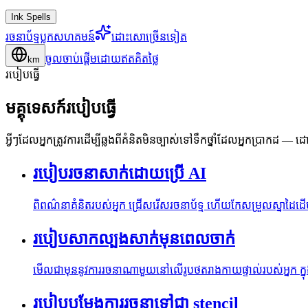
Ink Spells
រចនាប័ទ្ម
ប្លុក
សហគមន៍
ដោះសោច្រើនទៀត
ចូល
ចាប់ផ្តើមដោយឥតគិតថ្លៃ
km
របៀបធ្វើ
មគ្គុទេសក៍របៀបធ្វើ
អ្វីៗដែលអ្នកត្រូវការដើម្បីឆ្លងពីគំនិតមិនច្បាស់ទៅទឹកថ្នាំដែលអ្នកប្រាកដ 
របៀបរចនាសាក់ដោយប្រើ AI
ពិពណ៌នាគំនិតរបស់អ្នក ជ្រើសរើសរចនាប័ទ្ម ហើយកែសម្រួលស្នាដៃដើមក្
របៀបសាកល្បងសាក់មុនពេលចាក់
មើលជាមុននូវការរចនាណាមួយនៅលើរូបថតរាងកាយផ្ទាល់របស់អ្នក ក្នុងទ
របៀបបម្លែងការរចនាទៅជា stencil