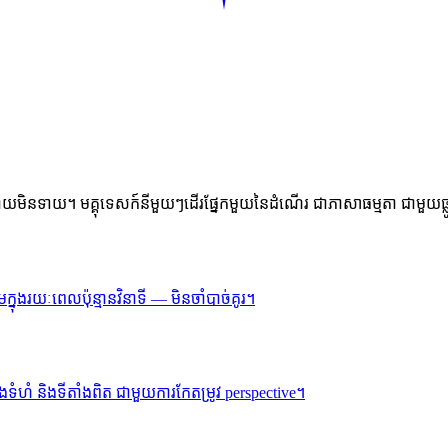
— ដោយមិនទាយ។ មគ្គុទេសក៍នីមួយៗដើរផ្នែកមួយនៃដំណើរ ជាភាសាធម្មតា ជាមួយផ្លូវ
នុងរយៈពេលប៉ុន្មានវិនាទី — មិនចាំបាច់គូរ។
ំហំ និងទីតាំងពិត ជាមួយការកែតម្រូវ perspective។