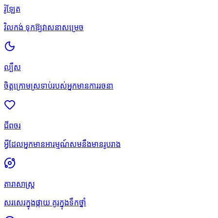
រ៉ូឡែត
វិលកង់ ទុកឱ្យវាសនាសម្រេច
ល្បឺស
ចិត្តក្រោមស្រទាប់របស់អ្នកមានការរចនា
ជីពចរ
អ្វីដែលអ្នកមានអារម្មណ៍សមនឹងមានរូបរាង
តារាសាស្រ្ត
សរសេរក្នុងផ្កាយ គូរក្នុងទឹកថ្នាំ