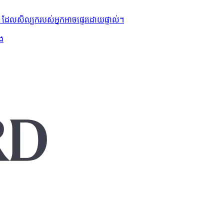
ក់ ដែលសិល្បករបស់អ្នកអាចផ្ទេរដោយផ្ទាល់។
នង