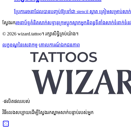
ប្រែការរចនាដែលបានបញ្ចប់ឱ្យទៅជា stencil ស្អាត ត្រៀមសម្រាប់សា
ស្វែងរក
រចនាប័ទ្ម
គំនិតសាក់
សទ្ទានុក្រម
ប្លុក
ស្លាក
អ្នកនិពន្ធ
ទីតាំងសាក់
ទំនាក់ទំ
© 2026 wizard.tattoo។ រក្សាសិទ្ធិគ្រប់យ៉ាង។
លក្ខខណ្ឌនៃសេវាកម្ម
·
គោលការណ៍ឯកជនភាព
·
ផលិតផលរបស់
វិធីលេងសប្បាយដើម្បីស្វែងរកស្នាមសាក់បន្ទាប់របស់អ្នក