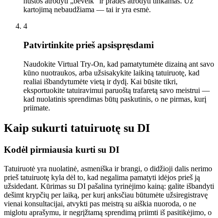
nustos atrodyti „beveik“ ir pradės atrodyti tinkamas. Už
kartojimą nebaudžiama — tai ir yra esmė.
4
Patvirtinkite prieš apsispręsdami
Naudokite Virtual Try-On, kad pamatytumėte dizainą ant savo
kūno nuotraukos, arba užsisakykite laikiną tatuiruotę, kad
realiai išbandytumėte vietą ir dydį. Kai būsite tikri,
eksportuokite tatuiravimui paruoštą trafaretą savo meistrui —
kad nuolatinis sprendimas būtų paskutinis, o ne pirmas, kurį
priimate.
Kaip sukurti tatuiruotę su DI
Kodėl pirmiausia kurti su DI
Tatuiruotė yra nuolatinė, asmeniška ir brangi, o didžioji dalis nerimo
prieš tatuiruotę kyla dėl to, kad negalima pamatyti idėjos prieš ją
užsidedant. Kūrimas su DI pašalina tyrinėjimo kainą: galite išbandyti
dešimt krypčių per laiką, per kurį anksčiau būtumėte užsiregistravę
vienai konsultacijai, atvykti pas meistrą su aiškia nuoroda, o ne
miglotu aprašymu, ir negrįžtamą sprendimą priimti iš pasitikėjimo, o