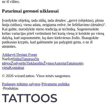
ne iš vilties.
Patarimai geresnei užklausai
Įvardykite objektą, tada stilių, tada detales: „gervė (objektas), plona
linija (stilius), viena adata, neigiama erdvė, be šešėliavimo (detalės)“.
Kai galite, nurodykite meno tradiciją ar techniką. Sugeneruokite
kelias variacijas prieš vertindami bet kurią vieną ir keiskite po vieną
dalyką, kad suprastumėte, ką daro kiekvienas žodis. Išsaugokite
patikusias kryptis, kad galėtumėte jas palyginti greta, o ne iš
atminties.
Atidaryti Design Forge
Naršyti
Stiliai
Tatuiruočių
idėjos
Žodynėlis
Tinklaraštis
Žymos
Autoriai
Tatuiruotės
vieta
Kontaktai
© 2026 wizard.tattoo. Visos teisės saugomos.
Paslaugų teikimo sąlygos
·
Privatumo politika
·
Produktas