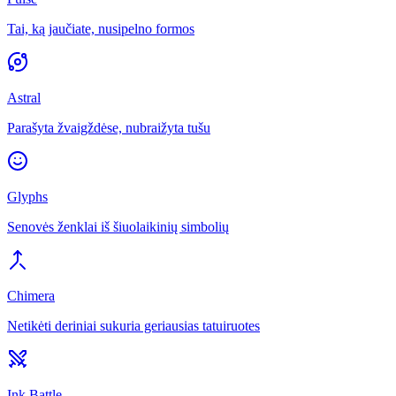
Tai, ką jaučiate, nusipelno formos
Astral
Parašyta žvaigždėse, nubraižyta tušu
Glyphs
Senovės ženklai iš šiuolaikinių simbolių
Chimera
Netikėti deriniai sukuria geriausias tatuiruotes
Ink Battle