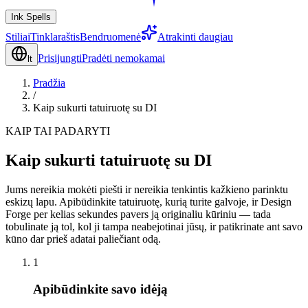
Ink Spells
Stiliai
Tinklaraštis
Bendruomenė
Atrakinti daugiau
Prisijungti
Pradėti nemokamai
lt
Pradžia
/
Kaip sukurti tatuiruotę su DI
KAIP TAI PADARYTI
Kaip sukurti tatuiruotę su DI
Jums nereikia mokėti piešti ir nereikia tenkintis kažkieno parinktu
eskizų lapu. Apibūdinkite tatuiruotę, kurią turite galvoje, ir Design
Forge per kelias sekundes pavers ją originaliu kūriniu — tada
tobulinate ją tol, kol ji tampa neabejotinai jūsų, ir patikrinate ant savo
kūno dar prieš adatai paliečiant odą.
1
Apibūdinkite savo idėją