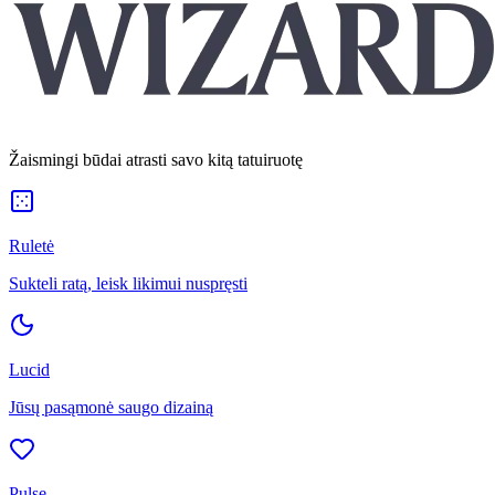
Žaismingi būdai atrasti savo kitą tatuiruotę
Ruletė
Sukteli ratą, leisk likimui nuspręsti
Lucid
Jūsų pasąmonė saugo dizainą
Pulse