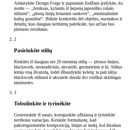
Atidarykite Design Forge ir paprastais žodžiais įrašykite, ko
norite — „feniksas, kylantis iš liepsnų japoniško rašalo
stiliumi“, „plonų linijų botaninė rankovė“, „minimalistinė
kalnų grandinė“. Būkite konkretūs dėl objekto, nuotaikos ir
detalių; kuo daugiau ketinimų pateiksite, tuo arčiau bus
pirmasis rezultatas.
2
Pasirinkite stilių
Rinkitės iš daugiau nei 20 meninių stilių — plonos linijos,
blackwork, neotradicinis, akvarelė, geometrinis ir kt. Stilius
lemia visą išvaizdą, todėl išbandykite keletą: ta pati idėja
blackwork stiliumi ir akvarele duoda dvi visiškai skirtingas
tatuiruotes.
3
Tobulinkite ir tyrinėkite
Generuokite iš naujo, koreguokite užklausą ir tyrinėkite
neribotas variacijas. Keiskite formuluotę, kad
pakoreguotumėte kompoziciją, linijas ar tankį, kol dizainas