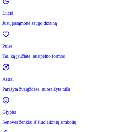
Lucid
Jūsų pasąmonė saugo dizainą
Pulse
Tai, ką jaučiate, nusipelno formos
Astral
Parašyta žvaigždėse, nubraižyta tušu
Glyphs
Senovės ženklai iš šiuolaikinių simbolių