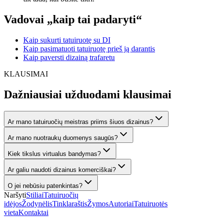
Vadovai „kaip tai padaryti“
Kaip sukurti tatuiruotę su DI
Kaip pasimatuoti tatuiruotę prieš ją darantis
Kaip paversti dizainą trafaretu
KLAUSIMAI
Dažniausiai užduodami klausimai
Ar mano tatuiruočių meistras priims šiuos dizainus?
Ar mano nuotraukų duomenys saugūs?
Kiek tikslus virtualus bandymas?
Ar galiu naudoti dizainus komerciškai?
O jei nebūsiu patenkintas?
Naršyti
Stiliai
Tatuiruočių
idėjos
Žodynėlis
Tinklaraštis
Žymos
Autoriai
Tatuiruotės
vieta
Kontaktai