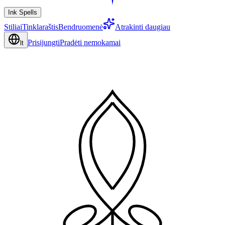
Ink Spells
Stiliai
Tinklaraštis
Bendruomenė
Atrakinti daugiau
Prisijungti
Pradėti nemokamai
lt