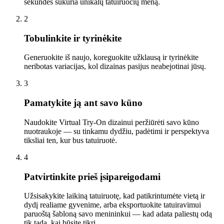
sekundes sukuria unikalų tatuiruočių meną.
2
Tobulinkite ir tyrinėkite
Generuokite iš naujo, koreguokite užklausą ir tyrinėkite
neribotas variacijas, kol dizainas pasijus neabejotinai jūsų.
3
Pamatykite ją ant savo kūno
Naudokite Virtual Try-On dizainui peržiūrėti savo kūno
nuotraukoje — su tinkamu dydžiu, padėtimi ir perspektyva
tiksliai ten, kur bus tatuiruotė.
4
Patvirtinkite prieš įsipareigodami
Užsisakykite laikiną tatuiruotę, kad patikrintumėte vietą ir
dydį realiame gyvenime, arba eksportuokite tatuiravimui
paruoštą šabloną savo menininkui — kad adata paliestų odą
tik tada, kai būsite tikri.