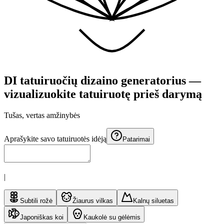
DI tatuiruočių dizaino generatorius —
vizualizuokite tatuiruotę prieš darymą
Tušas, vertas
amžinybės
Aprašykite savo tatuiruotės idėją
Patarimai
|
Subtili rožė
Žiaurus vilkas
Kalnų siluetas
Japoniškas koi
Kaukolė su gėlėmis