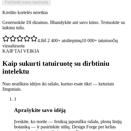
Peržiūrėti mano tatuiruotę
Kredito kortelės nereikia
Generuokite DI dizainus. Išbandykite ant savo kūno. Testuokite su
laikinu tušu.
4.8
iš 2 400+ atsiliepimų
10 000+ tatuiruočių
vizualizuota
KAIP TAI VEIKIA
Kaip sukurti tatuiruotę su dirbtiniu
intelektu
Nuo neaiškios idėjos iki rašalo, kuriuo esate tikri — keturiais
žingsniais.
1
Aprašykite savo idėją
Įveskite, ko norite — feniksą japonišku rašalu, plonų linijų
botaniką — ir pasirinkite stilių. Design Forge per kelias