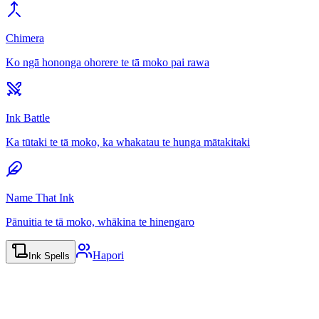
Chimera
Ko ngā hononga ohorere te tā moko pai rawa
Ink Battle
Ka tūtaki te tā moko, ka whakatau te hunga mātakitaki
Name That Ink
Pānuitia te tā moko, whākina te hinengaro
Hapori
Ink Spells