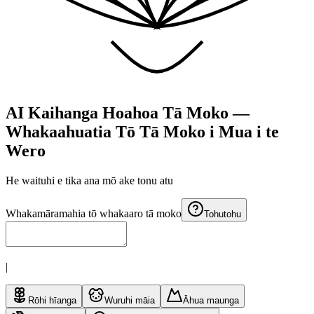
AI Kaihanga Hoahoa Tā Moko —
Whakaahuatia Tō Tā Moko i Mua i te
Wero
He waituhi e tika ana mō
ake tonu atu
Whakamāramahia tō whakaaro tā moko
Tohutohu
|
Rōhi hīanga
Wuruhi māia
Āhua maunga