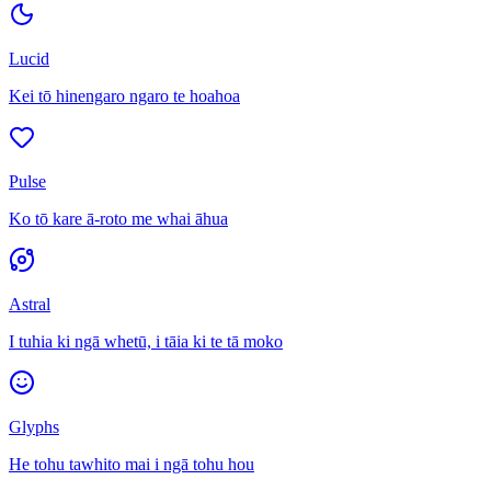
Lucid
Kei tō hinengaro ngaro te hoahoa
Pulse
Ko tō kare ā-roto me whai āhua
Astral
I tuhia ki ngā whetū, i tāia ki te tā moko
Glyphs
He tohu tawhito mai i ngā tohu hou