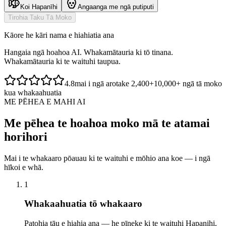
Koi Hapanīhi
Angaanga me ngā putiputi
Tirohia Taku Tā Moko
Kāore he kāri nama e hiahiatia ana
Hangaia ngā hoahoa AI. Whakamātauria ki tō tinana.
Whakamātauria ki te waituhi taupua.
4.8
mai i ngā arotake 2,400+
10,000+ ngā tā moko
kua whakaahuatia
ME PĒHEA E MAHI AI
Me pēhea te hoahoa moko mā te atamai
horihori
Mai i te whakaaro pōauau ki te waituhi e mōhio ana koe — i ngā
hīkoi e whā.
1
Whakaahuatia tō whakaaro
Patohia tāu e hiahia ana — he pīneke ki te waituhi Hapanihi,