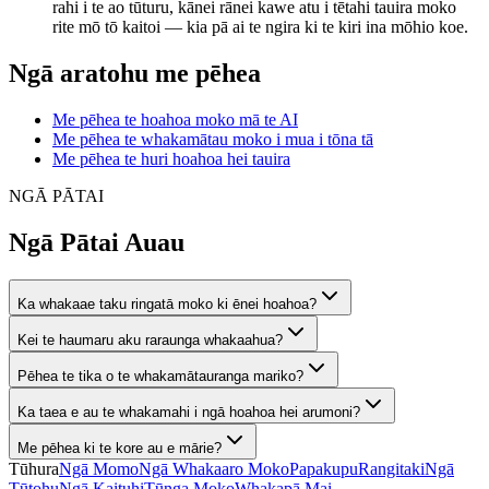
rahi i te ao tūturu, kānei rānei kawe atu i tētahi tauira moko
rite mō tō kaitoi — kia pā ai te ngira ki te kiri ina mōhio koe.
Ngā aratohu me pēhea
Me pēhea te hoahoa moko mā te AI
Me pēhea te whakamātau moko i mua i tōna tā
Me pēhea te huri hoahoa hei tauira
NGĀ PĀTAI
Ngā Pātai Auau
Ka whakaae taku ringatā moko ki ēnei hoahoa?
Kei te haumaru aku raraunga whakaahua?
Pēhea te tika o te whakamātauranga mariko?
Ka taea e au te whakamahi i ngā hoahoa hei arumoni?
Me pēhea ki te kore au e mārie?
Tūhura
Ngā Momo
Ngā Whakaaro Moko
Papakupu
Rangitaki
Ngā
Tūtohu
Ngā Kaituhi
Tūnga Moko
Whakapā Mai