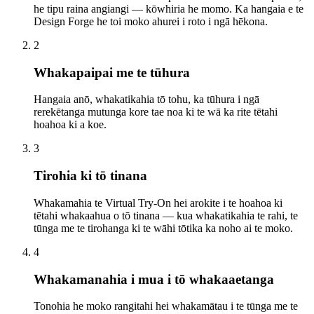
he tipu raina angiangi — kōwhiria he momo. Ka hangaia e te
Design Forge he toi moko ahurei i roto i ngā hēkona.
2
Whakapaipai me te tūhura
Hangaia anō, whakatikahia tō tohu, ka tūhura i ngā
rerekētanga mutunga kore tae noa ki te wā ka rite tētahi
hoahoa ki a koe.
3
Tirohia ki tō tinana
Whakamahia te Virtual Try-On hei arokite i te hoahoa ki
tētahi whakaahua o tō tinana — kua whakatikahia te rahi, te
tūnga me te tirohanga ki te wāhi tōtika ka noho ai te moko.
4
Whakamanahia i mua i tō whakaaetanga
Tonohia he moko rangitahi hei whakamātau i te tūnga me te