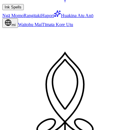
Ink Spells
Ngā Momo
Rangitaki
Hapori
Huakina Atu Anō
Waitohu Mai
Tīmata Kore Utu
mi