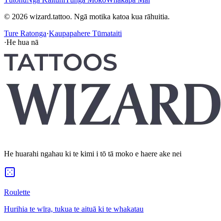
© 2026 wizard.tattoo. Ngā motika katoa kua rāhuitia.
Ture Ratonga
·
Kaupapahere Tūmataiti
·
He hua nā
He huarahi ngahau ki te kimi i tō tā moko e haere ake nei
Roulette
Hurihia te wīra, tukua te aituā ki te whakatau