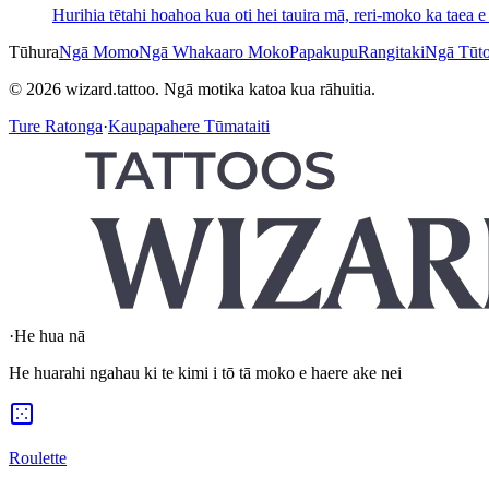
Hurihia tētahi hoahoa kua oti hei tauira mā, reri-moko ka taea e 
Tūhura
Ngā Momo
Ngā Whakaaro Moko
Papakupu
Rangitaki
Ngā Tūt
© 2026 wizard.tattoo. Ngā motika katoa kua rāhuitia.
Ture Ratonga
·
Kaupapahere Tūmataiti
·
He hua nā
He huarahi ngahau ki te kimi i tō tā moko e haere ake nei
Roulette