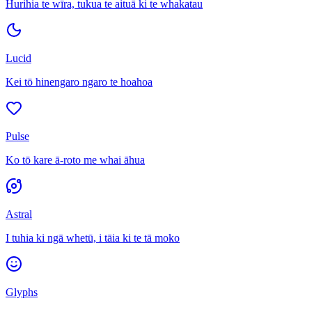
Hurihia te wīra, tukua te aituā ki te whakatau
Lucid
Kei tō hinengaro ngaro te hoahoa
Pulse
Ko tō kare ā-roto me whai āhua
Astral
I tuhia ki ngā whetū, i tāia ki te tā moko
Glyphs