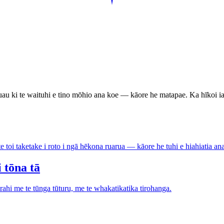
uau ki te waituhi e tino mōhio ana koe — kāore he matapae. Ka hīkoi ia
toi taketake i roto i ngā hēkona ruarua — kāore he tuhi e hiahiatia ana
 tōna tā
 rahi me te tūnga tūturu, me te whakatikatika tirohanga.