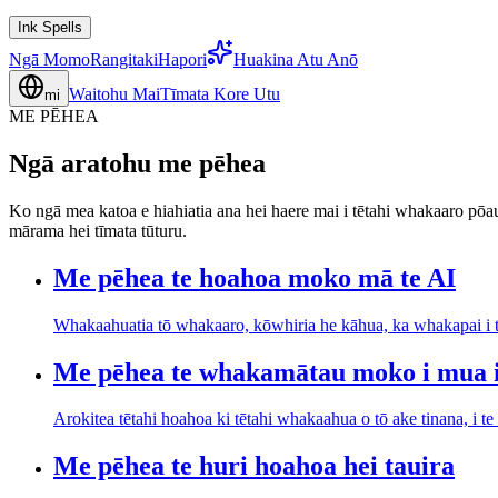
Ink Spells
Ngā Momo
Rangitaki
Hapori
Huakina Atu Anō
Waitohu Mai
Tīmata Kore Utu
mi
ME PĒHEA
Ngā aratohu me pēhea
Ko ngā mea katoa e hiahiatia ana hei haere mai i tētahi whakaaro pōa
mārama hei tīmata tūturu.
Me pēhea te hoahoa moko mā te AI
Whakaahuatia tō whakaaro, kōwhiria he kāhua, ka whakapai i te 
Me pēhea te whakamātau moko i mua i
Arokitea tētahi hoahoa ki tētahi whakaahua o tō ake tinana, i te
Me pēhea te huri hoahoa hei tauira