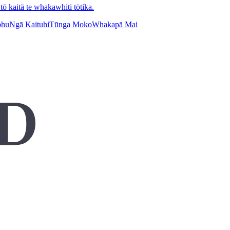
tō kaitā te whakawhiti tōtika.
ohu
Ngā Kaituhi
Tūnga Moko
Whakapā Mai