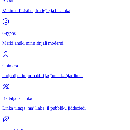
Astral
Miktuba fil-istilel, imdgħejja bil-linka
Glyphs
Marki antiki minn sinjali moderni
Chimera
Unjonijiet improbabbli jagħmlu l-aħjar linka
Battalja tal-linka
Linka tiltaqa’ ma’ linka, il-pubbliku jiddeċiedi