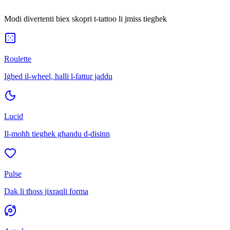
Modi divertenti biex skopri t-tattoo li jmiss tiegħek
Roulette
Iġbed il-wheel, ħalli l-fattur jaddu
Lucid
Il-moħħ tiegħek għandu d-disinn
Pulse
Dak li tħoss jixraqli forma