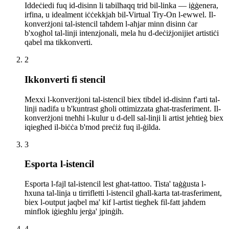
Iddeċiedi fuq id-disinn li tabilħaqq trid bil-linka — iġġenera,
irfina, u idealment iċċekkjah bil-Virtual Try-On l-ewwel. Il-
konverżjoni tal-istencil taħdem l-aħjar minn disinn ċar
b'xogħol tal-linji intenzjonali, mela ħu d-deċiżjonijiet artistiċi
qabel ma tikkonverti.
2
Ikkonverti fi stencil
Mexxi l-konverżjoni tal-istencil biex tibdel id-disinn f'arti tal-
linji nadifa u b'kuntrast għoli ottimizzata għat-trasferiment. Il-
konverżjoni tneħħi l-kulur u d-dell sal-linji li artist jeħtieġ biex
iqiegħed il-biċċa b'mod preċiż fuq il-ġilda.
3
Esporta l-istencil
Esporta l-fajl tal-istencil lest għat-tattoo. Tista' taġġusta l-
ħxuna tal-linja u tirrifletti l-istencil għall-karta tat-trasferiment,
biex l-output jaqbel ma' kif l-artist tiegħek fil-fatt jaħdem
minflok iġiegħlu jerġa' jpinġih.
4