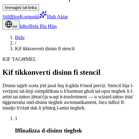
Immaġini tal-linka
Stili
Blog
Komunità
Iftaħ Aktar
Idħol
Ibda Bla Ħlas
mt
Bidu
/
Kif tikkonverti disinn fi stencil
KIF TAGĦMEL
Kif tikkonverti disinn fi stencil
Disinn tajjeb xorta jrid jasal fuq il-ġilda b'mod preċiż. Stencil hija l-
verżjoni tal-linji ssimplifikata u b'kuntrast għoli tal-opra tiegħek li l-
artist tat-tattoo jittraċċja waqt it-trasferiment — u wizard.tattoo tista'
tiġġeneraha mid-disinn tiegħek awtomatikament, biex tidħol fl-
istudjo b'eżatt dak li jeħtieġ l-artist tiegħek.
1
Iffinalizza d-disinn tiegħek