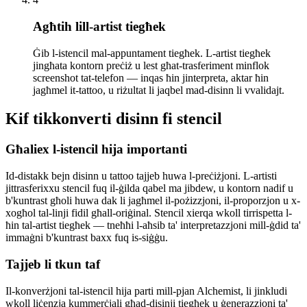
Agħtih lill-artist tiegħek
Ġib l-istencil mal-appuntament tiegħek. L-artist tiegħek
jingħata kontorn preċiż u lest għat-trasferiment minflok
screenshot tat-telefon — inqas ħin jinterpreta, aktar ħin
jagħmel it-tattoo, u riżultat li jaqbel mad-disinn li vvalidajt.
Kif tikkonverti disinn fi stencil
Għaliex l-istencil hija importanti
Id-distakk bejn disinn u tattoo tajjeb huwa l-preċiżjoni. L-artisti
jittrasferixxu stencil fuq il-ġilda qabel ma jibdew, u kontorn nadif u
b'kuntrast għoli huwa dak li jagħmel il-pożizzjoni, il-proporzjon u x-
xogħol tal-linji fidil għall-oriġinal. Stencil xierqa wkoll tirrispetta l-
ħin tal-artist tiegħek — tneħħi l-aħsib ta' interpretazzjoni mill-ġdid ta'
immaġni b'kuntrast baxx fuq is-siġġu.
Tajjeb li tkun taf
Il-konverżjoni tal-istencil hija parti mill-pjan Alchemist, li jinkludi
wkoll liċenzja kummerċjali għad-disinji tiegħek u ġenerazzjoni ta'