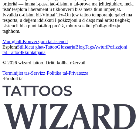
prijorità — imma l-passi tad-disinn u tal-prova ma jeħtieġuhiex, mela
tista' tesplora liberament u tikkonverti biss meta tkun impenjat.
Ivvalida d-disinn bil-Virtual Try-On jew tattoo temporanju qabel ma
tesporta, u dejjem iddiskuti l-pożizzjoni u d-daqs mal-artist tiegħek;
l-istencil hija punt tat-tluq preċiż, mhux sostitut għall-ġudizzju
tagħhom.
Mur għall-Konverżjoni tal-Istencil
Esplora
Stili
Ideat għat-Tattoo
Glossarju
Blog
Tags
Awturi
Pożizzjoni
tat-Tattoo
Ikkuntattjana
© 2026 wizard.tattoo. Dritti kollha riżervati.
Terminijiet tas-Servizz
·
Politika tal-Privatezza
·
Prodott ta'