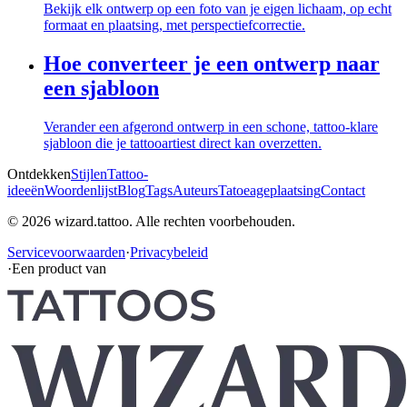
Bekijk elk ontwerp op een foto van je eigen lichaam, op echt
formaat en plaatsing, met perspectiefcorrectie.
Hoe converteer je een ontwerp naar
een sjabloon
Verander een afgerond ontwerp in een schone, tattoo-klare
sjabloon die je tattooartiest direct kan overzetten.
Ontdekken
Stijlen
Tattoo-
ideeën
Woordenlijst
Blog
Tags
Auteurs
Tatoeageplaatsing
Contact
© 2026 wizard.tattoo. Alle rechten voorbehouden.
Servicevoorwaarden
·
Privacybeleid
·
Een product van