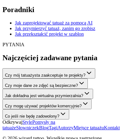
Poradniki
Jak zaprojektować tatuaż za pomocą AI
Jak przymierzyć tatuaż, zanim go zrobisz
Jak przekształcić projekt w szablon
PYTANIA
Najczęściej zadawane pytania
Czy mój tatuażysta zaakceptuje te projekty?
Czy moje dane ze zdjęć są bezpieczne?
Jak dokładna jest wirtualna przymierzalnia?
Czy mogę używać projektów komercyjnie?
Co jeśli nie będę zadowolony?
Odkrywaj
Style
Pomysły na
tatuaże
Słowniczek
Blog
Tagi
Autorzy
Miejsce tatuażu
Kontakt
© 2026 wizard.tattoo. Wszelkie prawa zastrzeżone.