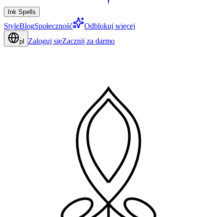
Ink Spells
Style
Blog
Społeczność
Odblokuj więcej
Zaloguj się
Zacznij za darmo
pl