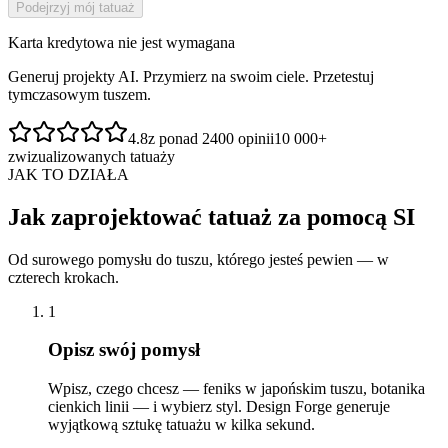
Podejrzyj mój tatuaż
Karta kredytowa nie jest wymagana
Generuj projekty AI. Przymierz na swoim ciele. Przetestuj
tymczasowym tuszem.
4.8
z ponad 2400 opinii
10 000+
zwizualizowanych tatuaży
JAK TO DZIAŁA
Jak zaprojektować tatuaż za pomocą SI
Od surowego pomysłu do tuszu, którego jesteś pewien — w
czterech krokach.
1
Opisz swój pomysł
Wpisz, czego chcesz — feniks w japońskim tuszu, botanika
cienkich linii — i wybierz styl. Design Forge generuje
wyjątkową sztukę tatuażu w kilka sekund.