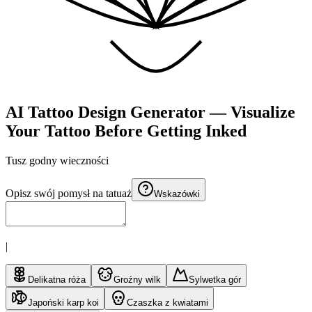
AI Tattoo Design Generator — Visualize
Your Tattoo Before Getting Inked
Tusz godny
wieczności
Opisz swój pomysł na tatuaż
Wskazówki
|
Delikatna róża
Groźny wilk
Sylwetka gór
Japoński karp koi
Czaszka z kwiatami