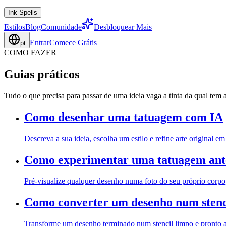
Ink Spells
Estilos
Blog
Comunidade
Desbloquear Mais
Entrar
Comece Grátis
pt
COMO FAZER
Guias práticos
Tudo o que precisa para passar de uma ideia vaga a tinta da qual te
Como desenhar uma tatuagem com IA
Descreva a sua ideia, escolha um estilo e refine arte original 
Como experimentar uma tatuagem ante
Pré-visualize qualquer desenho numa foto do seu próprio corpo
Como converter um desenho num stenc
Transforme um desenho terminado num stencil limpo e pronto a t