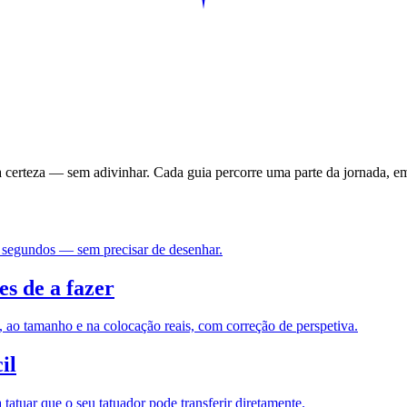
m a certeza — sem adivinhar. Cada guia percorre uma parte da jornada,
em segundos — sem precisar de desenhar.
s de a fazer
, ao tamanho e na colocação reais, com correção de perspetiva.
il
atuar que o seu tatuador pode transferir diretamente.