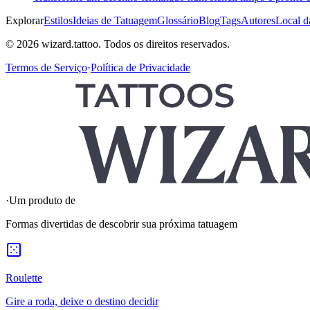
Explorar
Estilos
Ideias de Tatuagem
Glossário
Blog
Tags
Autores
Local d
© 2026 wizard.tattoo. Todos os direitos reservados.
Termos de Serviço
·
Política de Privacidade
·
Um produto de
Formas divertidas de descobrir sua próxima tatuagem
Roulette
Gire a roda, deixe o destino decidir