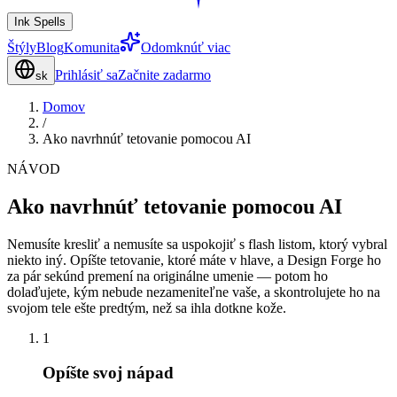
Ink Spells
Štýly
Blog
Komunita
Odomknúť viac
Prihlásiť sa
Začnite zadarmo
sk
Domov
/
Ako navrhnúť tetovanie pomocou AI
NÁVOD
Ako navrhnúť tetovanie pomocou AI
Nemusíte kresliť a nemusíte sa uspokojiť s flash listom, ktorý vybral
niekto iný. Opíšte tetovanie, ktoré máte v hlave, a Design Forge ho
za pár sekúnd premení na originálne umenie — potom ho
dolaďujete, kým nebude nezameniteľne vaše, a skontrolujete ho na
svojom tele ešte predtým, než sa ihla dotkne kože.
1
Opíšte svoj nápad