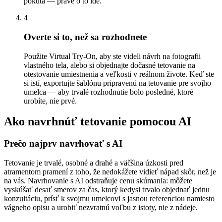
pokuta — práve o to ide.
4
Overte si to, než sa rozhodnete
Použite Virtual Try-On, aby ste videli návrh na fotografii
vlastného tela, alebo si objednajte dočasné tetovanie na
otestovanie umiestnenia a veľkosti v reálnom živote. Keď ste
si istí, exportujte šablónu pripravenú na tetovanie pre svojho
umelca — aby trvalé rozhodnutie bolo posledné, ktoré
urobíte, nie prvé.
Ako navrhnúť tetovanie pomocou AI
Prečo najprv navrhovať s AI
Tetovanie je trvalé, osobné a drahé a väčšina úzkosti pred
atramentom pramení z toho, že nedokážete vidieť nápad skôr, než je
na vás. Navrhovanie s AI odstraňuje cenu skúmania: môžete
vyskúšať desať smerov za čas, ktorý kedysi trvalo objednať jednu
konzultáciu, prísť k svojmu umelcovi s jasnou referenciou namiesto
vágneho opisu a urobiť nezvratnú voľbu z istoty, nie z nádeje.