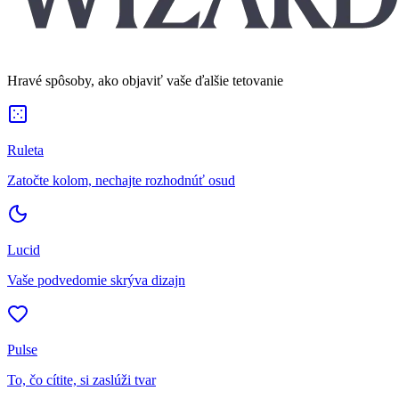
Hravé spôsoby, ako objaviť vaše ďalšie tetovanie
Ruleta
Zatočte kolom, nechajte rozhodnúť osud
Lucid
Vaše podvedomie skrýva dizajn
Pulse
To, čo cítite, si zaslúži tvar