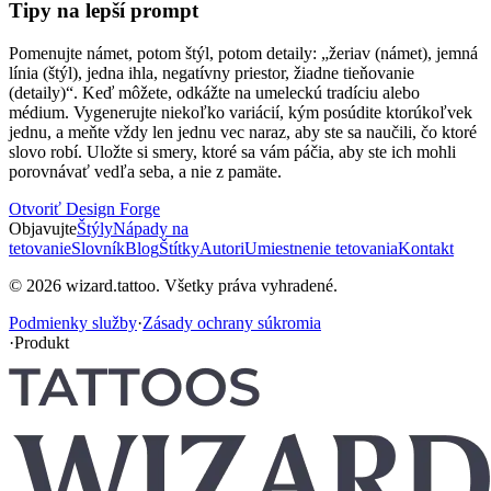
Tipy na lepší prompt
Pomenujte námet, potom štýl, potom detaily: „žeriav (námet), jemná
línia (štýl), jedna ihla, negatívny priestor, žiadne tieňovanie
(detaily)“. Keď môžete, odkážte na umeleckú tradíciu alebo
médium. Vygenerujte niekoľko variácií, kým posúdite ktorúkoľvek
jednu, a meňte vždy len jednu vec naraz, aby ste sa naučili, čo ktoré
slovo robí. Uložte si smery, ktoré sa vám páčia, aby ste ich mohli
porovnávať vedľa seba, a nie z pamäte.
Otvoriť Design Forge
Objavujte
Štýly
Nápady na
tetovanie
Slovník
Blog
Štítky
Autori
Umiestnenie tetovania
Kontakt
© 2026 wizard.tattoo. Všetky práva vyhradené.
Podmienky služby
·
Zásady ochrany súkromia
·
Produkt