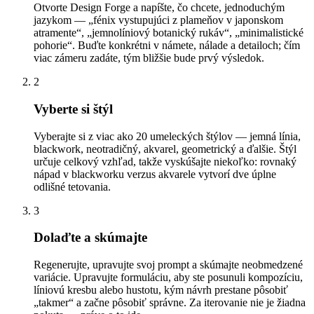
Otvorte Design Forge a napíšte, čo chcete, jednoduchým
jazykom — „fénix vystupujúci z plameňov v japonskom
atramente“, „jemnolíniový botanický rukáv“, „minimalistické
pohorie“. Buďte konkrétni v námete, nálade a detailoch; čím
viac zámeru zadáte, tým bližšie bude prvý výsledok.
2
Vyberte si štýl
Vyberajte si z viac ako 20 umeleckých štýlov — jemná línia,
blackwork, neotradičný, akvarel, geometrický a ďalšie. Štýl
určuje celkový vzhľad, takže vyskúšajte niekoľko: rovnaký
nápad v blackworku verzus akvarele vytvorí dve úplne
odlišné tetovania.
3
Dolaďte a skúmajte
Regenerujte, upravujte svoj prompt a skúmajte neobmedzené
variácie. Upravujte formuláciu, aby ste posunuli kompozíciu,
líniovú kresbu alebo hustotu, kým návrh prestane pôsobiť
„takmer“ a začne pôsobiť správne. Za iterovanie nie je žiadna