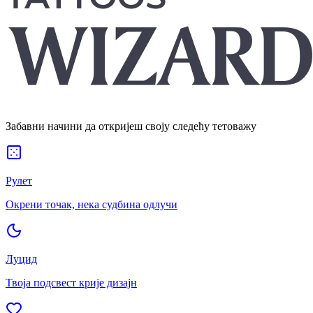
Забавни начини да откријеш своју следећу тетоважу
Рулет
Окрени точак, нека судбина одлучи
Луцид
Твоја подсвест крије дизајн