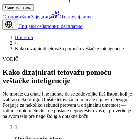
Чини мастила
Стилови
Блог
Заједница
Откључај више
Пријави се
Започни бесплатно
sr
Почетна
/
Kako dizajnirati tetovažu pomoću veštačke inteligencije
VODIČ
Kako dizajnirati tetovažu pomoću
veštačke inteligencije
Ne morate da crtate i ne morate da se zadovoljite fleš listom koji je
izabrao neko drugi. Opišite tetovažu koju imate u glavi i Design
Forge je za nekoliko sekundi pretvara u originalnu umetnost —
zatim je doterujete dok ne postane nepogrešivo vaša, i proverite je
na svom telu pre nego što igla dotakne kožu.
1
Opišite svoju ideju