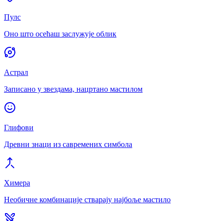
Пулс
Оно што осећаш заслужује облик
Астрал
Записано у звездама, нацртано мастилом
Глифови
Древни знаци из савремених симбола
Химера
Необичне комбинације стварају најбоље мастило