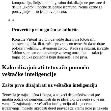
kompoziciju, linijski rad ili gustinu dok dizajn ne prestane da
deluje „skoro“ i počne da deluje ispravno. Nema kazne za
ponavljanje — to je upravo poenta.
4
Proverite pre nego što se odlučite
Koristite Virtual Try-On da vidite dizajn na fotografiji
sopstvenog tela, ili naručite privremenu tetovažu da testirate
položaj i veličinu u stvarnom životu. Kada ste sigurni, izvezite
šablon spreman za tetoviranje za svog umetnika — tako je
trajna odluka poslednja koju donesete, a ne prva.
Kako dizajnirati tetovažu pomoću
veštačke inteligencije
Zašto prvo dizajnirati uz veštačku inteligenciju
Tetovaža je trajna, lična i skupa, a najveći deo anksioznosti pre
mastila potiče od nemogućnosti da se ideja vidi pre nego što je na
vama. Dizajniranje uz veštačku inteligenciju uklanja cenu
istraživanja: možete isprobati deset pravaca za vreme koje je nekada