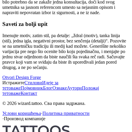
bilo potrebno da se zakaže jedna konsultacija, doći kod svog
umetnika sa jasnom referencom umesto sa nejasnim opisom i
napraviti nepovratan izbor iz sigurnosti, a ne iz nade.
Saveti za bolji upit
Imenujte motiv, zatim stil, pa detalje: „ždral (motiv), tanka linija
(stil), jedna igla, negativni prostor, bez senčenja (detalji)“. Pozovite
se na umetničku tradiciju ili medij kad možete. Generišite nekoliko
varijacija pre nego što ocenite bilo koju pojedinačnu, i menjajte po
jednu stvar odjednom da biste naučili šta svaka reč radi. Sačuvajte
pravce koji vam se sviđaju da biste ih upoređivali jedan pored
drugog, a ne po sećanju.
Otvori Design Forge
Истражите
Стилови
Идеје за
тетоваже
Појмовник
Блог
Ознаке
Аутори
Положај
тетоваже
Контакт
© 2026 wizard.tattoo. Сва права задржана.
Услови коришћења
·
Политика приватности
·
Производ компаније