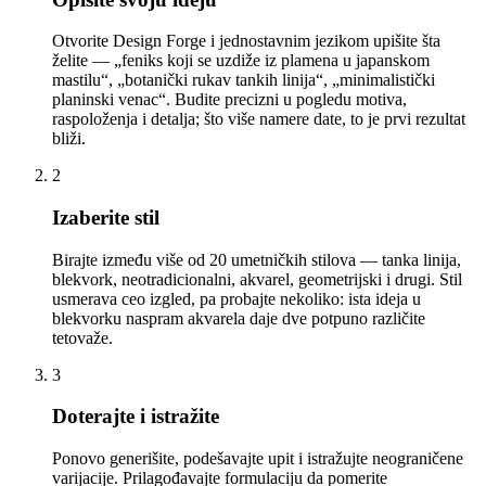
Otvorite Design Forge i jednostavnim jezikom upišite šta
želite — „feniks koji se uzdiže iz plamena u japanskom
mastilu“, „botanički rukav tankih linija“, „minimalistički
planinski venac“. Budite precizni u pogledu motiva,
raspoloženja i detalja; što više namere date, to je prvi rezultat
bliži.
2
Izaberite stil
Birajte između više od 20 umetničkih stilova — tanka linija,
blekvork, neotradicionalni, akvarel, geometrijski i drugi. Stil
usmerava ceo izgled, pa probajte nekoliko: ista ideja u
blekvorku naspram akvarela daje dve potpuno različite
tetovaže.
3
Doterajte i istražite
Ponovo generišite, podešavajte upit i istražujte neograničene
varijacije. Prilagođavajte formulaciju da pomerite