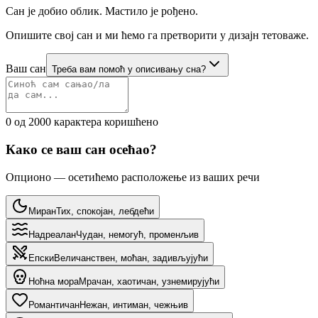
Сан је добио облик. Мастило је рођено.
Опишите свој сан и ми ћемо га претворити у дизајн тетоваже.
Ваш сан
Треба вам помоћ у описивању сна?
0 од 2000 карактера коришћено
Како се ваш сан осећао?
Опционо — осетићемо расположење из ваших речи
Миран
Тих, спокојан, лебдећи
Надреалан
Чудан, немогућ, променљив
Епски
Величанствен, моћан, задивљујући
Ноћна мора
Мрачан, хаотичан, узнемирујући
Романтичан
Нежан, интиман, чежњив