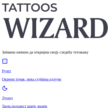
Забавни начини да откријеш своју следећу тетоважу
Рулет
Окрени точак, нека судбина одлучи
Луцид
Твоја подсвест крије дизајн