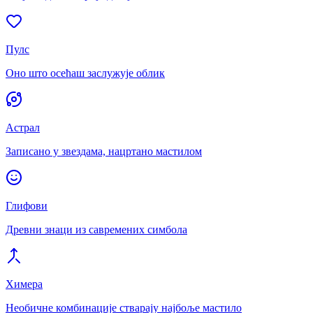
Пулс
Оно што осећаш заслужује облик
Астрал
Записано у звездама, нацртано мастилом
Глифови
Древни знаци из савремених симбола
Химера
Необичне комбинације стварају најбоље мастило