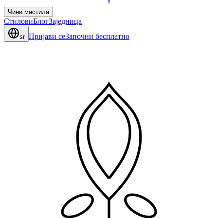
Чини мастила
Стилови
Блог
Заједница
Пријави се
Започни бесплатно
sr