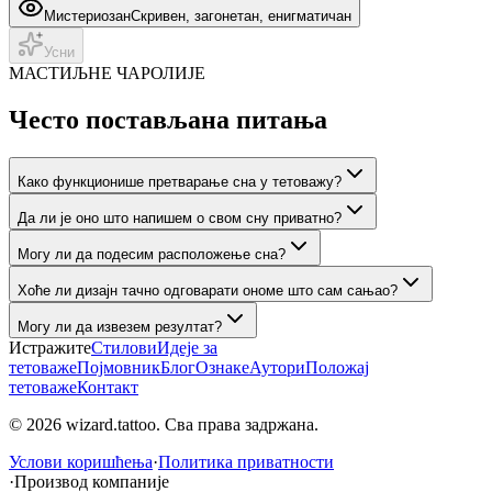
Мистериозан
Скривен, загонетан, енигматичан
Усни
МАСТИЉНЕ ЧАРОЛИЈЕ
Често постављана питања
Како функционише претварање сна у тетоважу?
Да ли је оно што напишем о свом сну приватно?
Могу ли да подесим расположење сна?
Хоће ли дизајн тачно одговарати ономе што сам сањао?
Могу ли да извезем резултат?
Истражите
Стилови
Идеје за
тетоваже
Појмовник
Блог
Ознаке
Аутори
Положај
тетоваже
Контакт
© 2026 wizard.tattoo. Сва права задржана.
Услови коришћења
·
Политика приватности
·
Производ компаније