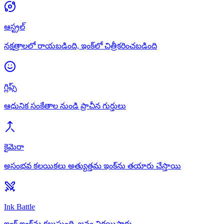
ఆస్ట్రల్
నక్షత్రాలలో రాయబడింది, ఇంక్‌లో చిత్రీకరించబడింది
గ్లిఫ్స్
ఆధునిక సంకేతాల నుండి ప్రాచీన గుర్తులు
కైమెరా
అసంభవ కలయికలు అత్యుత్తమ ఇంక్‌ను తయారు చేస్తాయి
Ink Battle
ఇంక్ ఇంక్‌ను కలుస్తుంది, జనం నిర్ణయిస్తారు