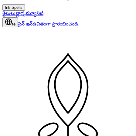
Ink Spells
శైలులు
బ్లాగ్
కమ్యూనిటీ
సైన్ ఇన్
ఉచితంగా ప్రారంభించండి
te