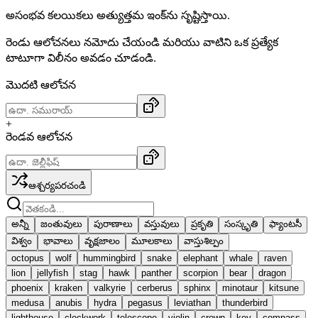
అసంభవ కలయికలు అత్యుత్తమ ఇంక్‌ను సృష్టిస్తాయి.
రెండు ఆలోచనలు నమోదు చేయండి మరియు వాటిని ఒక ప్రత్యేక
టాటూగా విలీనం అవడం చూడండి.
మొదటి ఆలోచన
+
రెండవ ఆలోచన
ఆశ్చర్యపరచండి
అన్నీ
జంతువులు
పురాణాలు
వస్తువులు
ప్రకృతి
సంస్కృతి
ఫ్యాంటసీ
విశ్వం
భావాలు
వృక్షజాలం
మూలకాలు
వాస్తుశిల్పం
octopus
wolf
hummingbird
snake
elephant
whale
raven
lion
jellyfish
stag
hawk
panther
scorpion
bear
dragon
phoenix
kraken
valkyrie
cerberus
sphinx
minotaur
kitsune
medusa
anubis
hydra
pegasus
leviathan
thunderbird
lighthouse
clockwork
telescope
violin
crown
key
compass