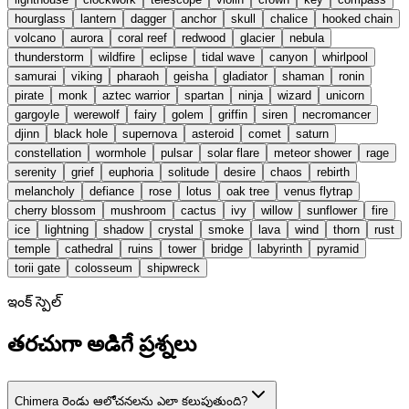
hourglass
lantern
dagger
anchor
skull
chalice
hooked chain
volcano
aurora
coral reef
redwood
glacier
nebula
thunderstorm
wildfire
eclipse
tidal wave
canyon
whirlpool
samurai
viking
pharaoh
geisha
gladiator
shaman
ronin
pirate
monk
aztec warrior
spartan
ninja
wizard
unicorn
gargoyle
werewolf
fairy
golem
griffin
siren
necromancer
djinn
black hole
supernova
asteroid
comet
saturn
constellation
wormhole
pulsar
solar flare
meteor shower
rage
serenity
grief
euphoria
solitude
desire
chaos
rebirth
melancholy
defiance
rose
lotus
oak tree
venus flytrap
cherry blossom
mushroom
cactus
ivy
willow
sunflower
fire
ice
lightning
shadow
crystal
smoke
lava
wind
thorn
rust
temple
cathedral
ruins
tower
bridge
labyrinth
pyramid
torii gate
colosseum
shipwreck
ఇంక్ స్పెల్
తరచుగా అడిగే ప్రశ్నలు
Chimera రెండు ఆలోచనలను ఎలా కలుపుతుంది?