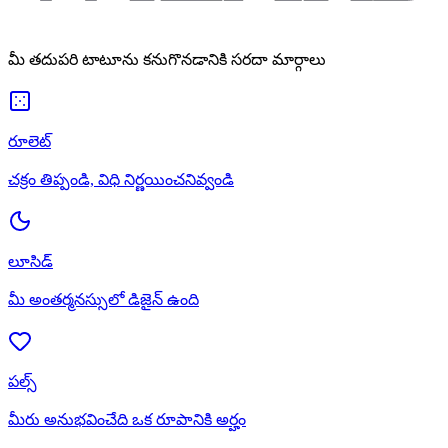
మీ తదుపరి టాటూను కనుగొనడానికి సరదా మార్గాలు
రూలెట్
చక్రం తిప్పండి, విధి నిర్ణయించనివ్వండి
లూసిడ్
మీ అంతర్మనస్సులో డిజైన్ ఉంది
పల్స్
మీరు అనుభవించేది ఒక రూపానికి అర్హం