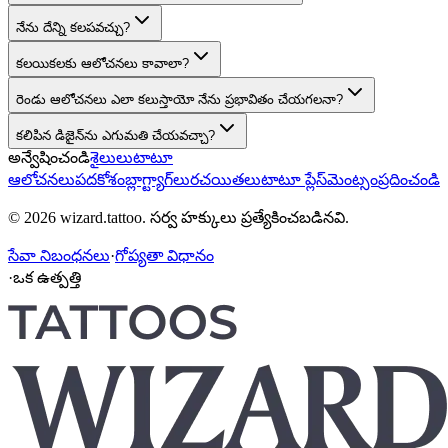
నేను దేన్ని కలపవచ్చు?
కలయికలకు ఆలోచనలు కావాలా?
రెండు ఆలోచనలు ఎలా కలుస్తాయో నేను ప్రభావితం చేయగలనా?
కలిపిన డిజైన్‌ను ఎగుమతి చేయవచ్చా?
అన్వేషించండి
శైలులు
టాటూ
ఆలోచనలు
పదకోశం
బ్లాగ్
ట్యాగ్‌లు
రచయితలు
టాటూ ప్లేస్‌మెంట్
సంప్రదించండి
© 2026 wizard.tattoo. సర్వ హక్కులు ప్రత్యేకించబడినవి.
సేవా నిబంధనలు
·
గోప్యతా విధానం
·
ఒక ఉత్పత్తి