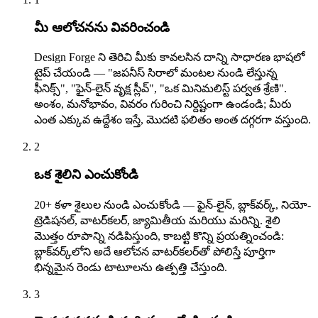
మీ ఆలోచనను వివరించండి
Design Forge ని తెరిచి మీకు కావలసిన దాన్ని సాధారణ భాషలో
టైప్ చేయండి — "జపనీస్ సిరాలో మంటల నుండి లేస్తున్న
ఫీనిక్స్", "ఫైన్-లైన్ వృక్ష స్లీవ్", "ఒక మినిమలిస్ట్ పర్వత శ్రేణి".
అంశం, మనోభావం, వివరం గురించి నిర్దిష్టంగా ఉండండి; మీరు
ఎంత ఎక్కువ ఉద్దేశం ఇస్తే, మొదటి ఫలితం అంత దగ్గరగా వస్తుంది.
2
ఒక శైలిని ఎంచుకోండి
20+ కళా శైలుల నుండి ఎంచుకోండి — ఫైన్-లైన్, బ్లాక్‌వర్క్, నియో-
ట్రెడిషనల్, వాటర్‌కలర్, జ్యామితీయ మరియు మరిన్ని. శైలి
మొత్తం రూపాన్ని నడిపిస్తుంది, కాబట్టి కొన్ని ప్రయత్నించండి:
బ్లాక్‌వర్క్‌లోని అదే ఆలోచన వాటర్‌కలర్‌తో పోలిస్తే పూర్తిగా
భిన్నమైన రెండు టాటూలను ఉత్పత్తి చేస్తుంది.
3