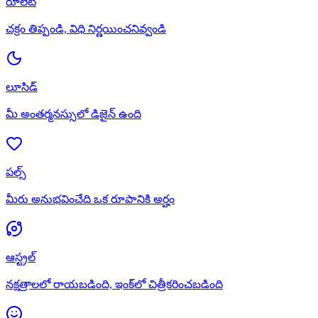
రూలెట్
చక్రం తిప్పండి, విధి నిర్ణయించనివ్వండి
లూసిడ్
మీ అంతర్మనస్సులో డిజైన్ ఉంది
పల్స్
మీరు అనుభవించేది ఒక రూపానికి అర్హం
ఆస్ట్రల్
నక్షత్రాలలో రాయబడింది, ఇంక్‌లో చిత్రీకరించబడింది