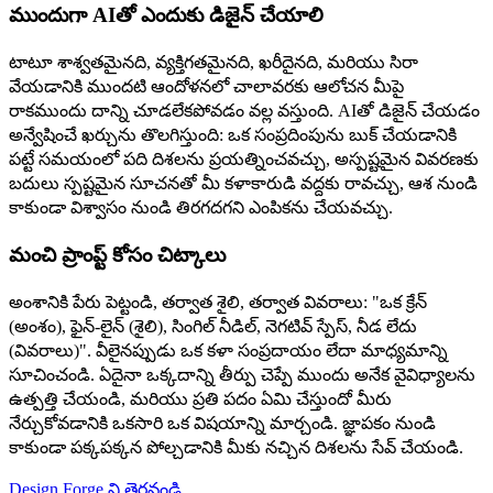
ముందుగా AIతో ఎందుకు డిజైన్ చేయాలి
టాటూ శాశ్వతమైనది, వ్యక్తిగతమైనది, ఖరీదైనది, మరియు సిరా
వేయడానికి ముందటి ఆందోళనలో చాలావరకు ఆలోచన మీపై
రాకముందు దాన్ని చూడలేకపోవడం వల్ల వస్తుంది. AIతో డిజైన్ చేయడం
అన్వేషించే ఖర్చును తొలగిస్తుంది: ఒక సంప్రదింపును బుక్ చేయడానికి
పట్టే సమయంలో పది దిశలను ప్రయత్నించవచ్చు, అస్పష్టమైన వివరణకు
బదులు స్పష్టమైన సూచనతో మీ కళాకారుడి వద్దకు రావచ్చు, ఆశ నుండి
కాకుండా విశ్వాసం నుండి తిరగదగని ఎంపికను చేయవచ్చు.
మంచి ప్రాంప్ట్ కోసం చిట్కాలు
అంశానికి పేరు పెట్టండి, తర్వాత శైలి, తర్వాత వివరాలు: "ఒక క్రేన్
(అంశం), ఫైన్-లైన్ (శైలి), సింగిల్ నీడిల్, నెగటివ్ స్పేస్, నీడ లేదు
(వివరాలు)". వీలైనప్పుడు ఒక కళా సంప్రదాయం లేదా మాధ్యమాన్ని
సూచించండి. ఏదైనా ఒక్కదాన్ని తీర్పు చెప్పే ముందు అనేక వైవిధ్యాలను
ఉత్పత్తి చేయండి, మరియు ప్రతి పదం ఏమి చేస్తుందో మీరు
నేర్చుకోవడానికి ఒకసారి ఒక విషయాన్ని మార్చండి. జ్ఞాపకం నుండి
కాకుండా పక్కపక్కన పోల్చడానికి మీకు నచ్చిన దిశలను సేవ్ చేయండి.
Design Forge ని తెరవండి