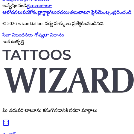
అన్వేషించండి
శైలులు
టాటూ
ఆలోచనలు
పదకోశం
బ్లాగ్
ట్యాగ్‌లు
రచయితలు
టాటూ ప్లేస్‌మెంట్
సంప్రదించండి
© 2026 wizard.tattoo. సర్వ హక్కులు ప్రత్యేకించబడినవి.
సేవా నిబంధనలు
·
గోప్యతా విధానం
·
ఒక ఉత్పత్తి
మీ తదుపరి టాటూను కనుగొనడానికి సరదా మార్గాలు