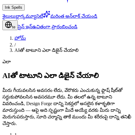
Ink Spells
శైలులు
బ్లాగ్
కమ్యూనిటీ
మరింత అన్‌లాక్ చేయండి
సైన్ ఇన్
ఉచితంగా ప్రారంభించండి
te
హోమ్
/
AIతో టాటూని ఎలా డిజైన్ చేయాలి
ఎలా
AIతో టాటూని ఎలా డిజైన్ చేయాలి
మీరు గీయవలసిన అవసరం లేదు, వేరొకరు ఎంచుకున్న ఫ్లాష్ షీట్‌తో
సర్దుకుపోవలసిన అవసరమూ లేదు. మీ తలలో ఉన్న టాటూని
వివరించండి, Design Forge దాన్ని సెకన్లలో అసలైన కళాకృతిగా
మారుస్తుంది — ఆపై అది స్పష్టంగా మీదే అయ్యే వరకు మీరు దాన్ని
మెరుగుపరుస్తారు, సూది చర్మాన్ని తాకే ముందు మీ శరీరంపై దాన్ని తనిఖీ
చేస్తారు.
1