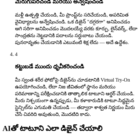
మెరుగుపరచండి మరియు అన్వేషించండి
మళ్లీ ఉత్పత్తి చేయండి, మీ ప్రాంప్ట్‌ను సరిచేయండి, అపరిమిత
వైవిధ్యాలను అన్వేషించండి. ఒక డిజైన్ "దగ్గరగా" అనిపించడం
ఆగి సరిగా అనిపించడం మొదలయ్యే వరకు కూర్పు, లైన్‌వర్క్, లేదా
సాంద్రతను నెట్టడానికి పదాలను సర్దుబాటు చేయండి.
పునరావృతం చేయడానికి ఎటువంటి శిక్ష లేదు — అదే ఉద్దేశం.
4
కట్టుబడే ముందు ధృవీకరించండి
మీ స్వంత శరీర ఫోటోపై డిజైన్‌ను చూడటానికి Virtual Try-On
ఉపయోగించండి, లేదా నిజ జీవితంలో స్థానం మరియు
పరిమాణాన్ని పరీక్షించడానికి తాత్కాలిక టాటూని ఆర్డర్ చేయండి.
మీరు నిశ్చయంగా ఉన్నప్పుడు, మీ కళాకారుడికి టాటూ-సిద్ధమైన
స్టెన్సిల్‌ను ఎగుమతి చేయండి — తద్వారా శాశ్వత నిర్ణయం మీరు
చేసే చివరిది అవుతుంది, మొదటిది కాదు.
AIతో టాటూని ఎలా డిజైన్ చేయాలి