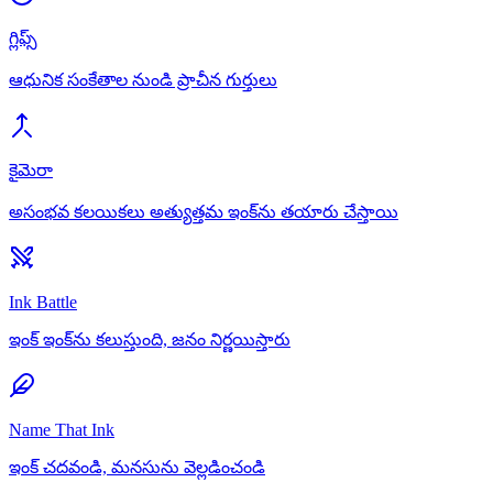
గ్లిఫ్స్
ఆధునిక సంకేతాల నుండి ప్రాచీన గుర్తులు
కైమెరా
అసంభవ కలయికలు అత్యుత్తమ ఇంక్‌ను తయారు చేస్తాయి
Ink Battle
ఇంక్ ఇంక్‌ను కలుస్తుంది, జనం నిర్ణయిస్తారు
Name That Ink
ఇంక్ చదవండి, మనసును వెల్లడించండి