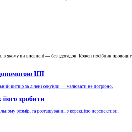
ила, в якому ви впевнені — без здогадок. Кожен посібник провод
 допомогою ШІ
льний витвір за лічені секунди — малювати не потрібно.
 його зробити
альному розмірі та розташуванні, з корекцією перспективи.