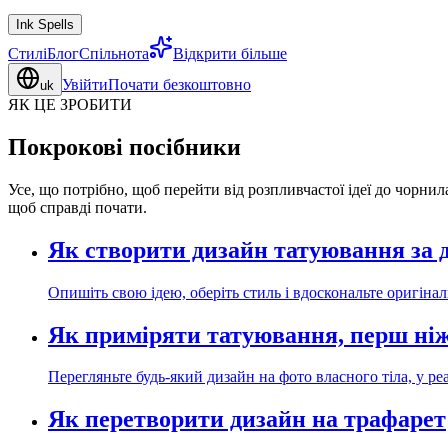
Ink Spells
Стилі
Блог
Спільнота
Відкрити більше
Увійти
Почати безкоштовно
uk
ЯК ЦЕ ЗРОБИТИ
Покрокові посібники
Усе, що потрібно, щоб перейти від розпливчастої ідеї до чорн
щоб справді почати.
Як створити дизайн татуювання за
Опишіть свою ідею, оберіть стиль і вдоскональте оригіна
Як приміряти татуювання, перш ніж
Перегляньте будь-який дизайн на фото власного тіла, у ре
Як перетворити дизайн на трафарет