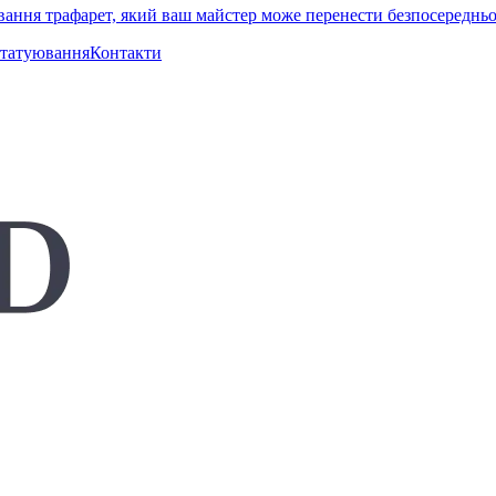
вання трафарет, який ваш майстер може перенести безпосередньо
 татуювання
Контакти