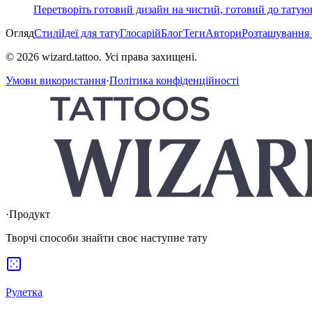
Перетворіть готовий дизайн на чистий, готовий до татую
Огляд
Стилі
Ідеї для тату
Глосарій
Блог
Теги
Автори
Розташування
© 2026 wizard.tattoo. Усі права захищені.
Умови використання
·
Політика конфіденційності
·
Продукт
Творчі способи знайти своє наступне тату
Рулетка