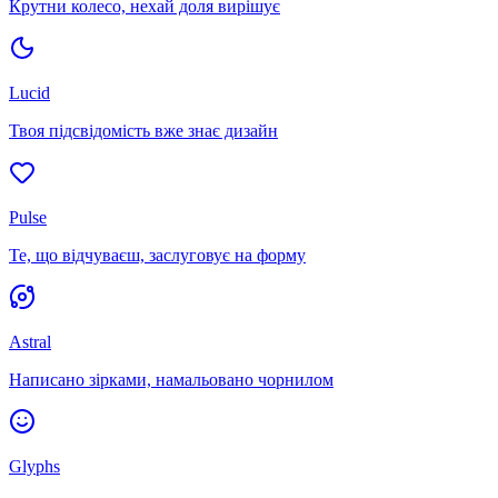
Крутни колесо, нехай доля вирішує
Lucid
Твоя підсвідомість вже знає дизайн
Pulse
Те, що відчуваєш, заслуговує на форму
Astral
Написано зірками, намальовано чорнилом
Glyphs