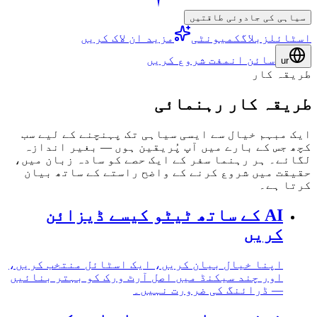
سیاہی کی جادوئی طاقتیں
اسٹائلز
بلاگ
کمیونٹی
مزید ان لاک کریں
سائن ان
مفت شروع کریں
ur
طریقہ کار
طریقہ کار رہنمائی
ایک مبہم خیال سے ایسی سیاہی تک پہنچنے کے لیے سب
کچھ جس کے بارے میں آپ پُریقین ہوں — بغیر اندازہ
لگائے۔ ہر رہنما سفر کے ایک حصے کو سادہ زبان میں،
حقیقت میں شروع کرنے کے واضح راستے کے ساتھ بیان
کرتا ہے۔
AI کے ساتھ ٹیٹو کیسے ڈیزائن
کریں
اپنا خیال بیان کریں، ایک اسٹائل منتخب کریں،
اور چند سیکنڈ میں اصل آرٹ ورک کو بہتر بنائیں
— ڈرائنگ کی ضرورت نہیں۔