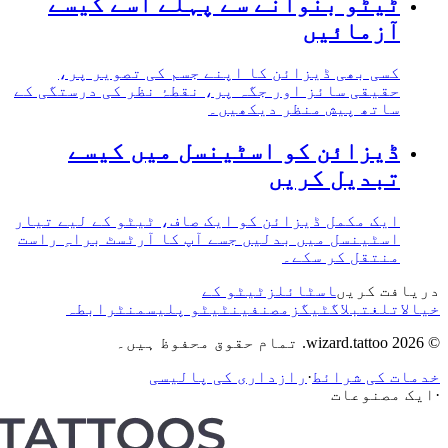
ٹیٹو بنوانے سے پہلے اسے کیسے
آزمائیں
کسی بھی ڈیزائن کا اپنے جسم کی تصویر پر،
حقیقی سائز اور جگہ پر، نقطۂ نظر کی درستگی کے
ساتھ پیش منظر دیکھیں۔
ڈیزائن کو اسٹینسل میں کیسے
تبدیل کریں
ایک مکمل ڈیزائن کو ایک صاف، ٹیٹو کے لیے تیار
اسٹینسل میں بدلیں جسے آپ کا آرٹسٹ براہِ راست
منتقل کر سکے۔
دریافت کریں
اسٹائلز
ٹیٹو کے
خیالات
لغت
بلاگ
ٹیگز
مصنفین
ٹیٹو پلیسمنٹ
رابطہ
© 2026 wizard.tattoo. تمام حقوق محفوظ ہیں۔
خدمات کی شرائط
·
رازداری کی پالیسی
·
ایک مصنوعات