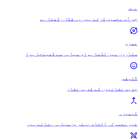
نبض
جو آپ محسوس کرتے ہیں وہ شکل رکھتا ہے
عصری
ستاروں میں لکھا ہوا، سیاہی سے کھینچا ہوا
گلیفس
جدید نشانیوں کے قدیم نشان
کیمیرہ
غیر معمولی اتحاد بہترین سیاہی بناتے ہیں