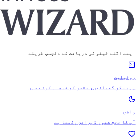
اپنے اگلے ٹیٹو کی دریافت کے دلچسپ طریقے
روٹیلیٹ
پہیے کو گھمائیں، مقدر کو فیصلہ کرنے دیں
واضح
آپ کا تحتِ شعور ڈیزائن رکھتا ہے