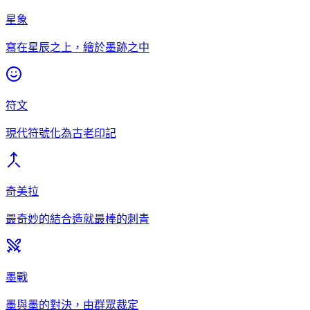
星象
寫在星辰之上，繪於墨跡之中
符文
現代符號化為古老印記
奇美拉
最奇妙的結合造就最棒的刺青
墨戰
墨與墨的對決，由群眾裁定