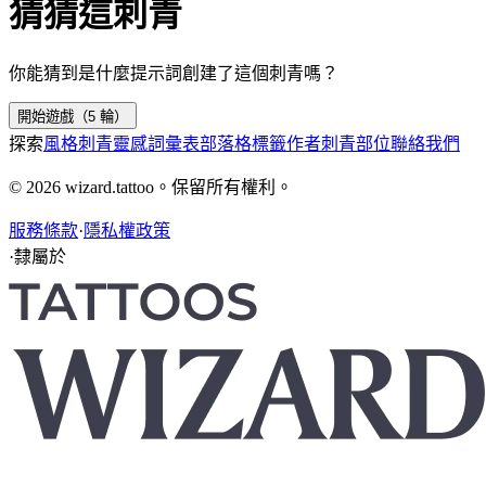
猜猜這刺青
你能猜到是什麼提示詞創建了這個刺青嗎？
開始遊戲（5 輪）
探索
風格
刺青靈感
詞彙表
部落格
標籤
作者
刺青部位
聯絡我們
© 2026 wizard.tattoo。保留所有權利。
服務條款
·
隱私權政策
·
隸屬於