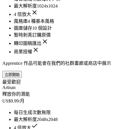
最大解析度
1024x1024
4 倍放大
風格庫
4 種基本風格
圖庫儲存
10 個設計
暫時刺青訂購
原價
轉印圖稿匯出
商業授權
Apprentice 作品可能會在我們的社群畫廊或商店中展示
立即開始
最受歡迎
Artisan
釋放你的潛能
US$9.99/月
每日生成次數
無限
最大解析度
2048x2048
4 倍放大