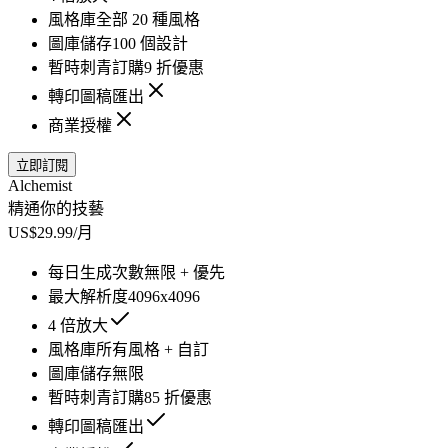
風格庫
全部 20 種風格
圖庫儲存
100 個設計
暫時刺青訂購
9 折優惠
轉印圖稿匯出
商業授權
立即訂閱
Alchemist
精通你的技藝
US$29.99/月
每日生成次數
無限 + 優先
最大解析度
4096x4096
4 倍放大
風格庫
所有風格 + 自訂
圖庫儲存
無限
暫時刺青訂購
85 折優惠
轉印圖稿匯出