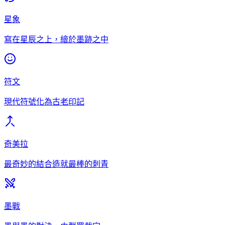
星象
寫在星辰之上，繪於墨跡之中
符文
現代符號化為古老印記
奇美拉
最奇妙的結合造就最棒的刺青
墨戰