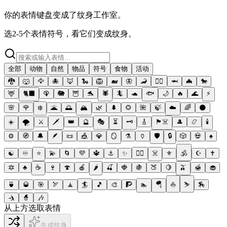
你的表情键盘变成了纹身工作室。
选2-5个表情符号，看它们变成纹身。
全部
动物
自然
物品
符号
食物
活动
🐉
🐺
🦅
🐙
🦊
🐍
🦁
🐋
🦋
🦂
🐦‍🔥
🦈
🦇
🐎
🦌
🐈‍⬛
🦚
🐘
🦉
🐬
🕷️
🦎
🐢
🐟
🌙
🔥
🌊
⚡
🌸
🌹
❄️
🌋
🌅
🏔️
🌿
🌲
🌻
🌺
🍃
☁️
🌈
🌑
☀️
🌪️
⚔️
🗡️
👑
🔮
🎭
⏳
🗝️
🎸
🏴‍☠️
🎩
📿
🕯️
⚙️
🧭
🔔
🪶
📜
🎪
💎
🪞
⚗️
🏺
🛡️
🔒
🎲
💀
♠️
☯️
♾️
⭐
💫
🌀
💜
🔱
⚓
✨
❤️‍🔥
☠️
⚜️
🕉️
☪️
✝️
🔯
♣️
☕
🍷
🍄
🍎
🌶️
🍒
🍓
🍇
🍑
🍋
🫒
🍯
🧁
🍵
🥃
🎯
🏹
🧘
🏄
🎵
🎨
🧗
🏊
🪂
⛵
⛷️
🏇
🤺
🧙
🎶
从上方选取表情
生成纹身