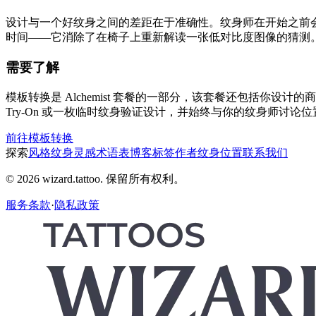
设计与一个好纹身之间的差距在于准确性。纹身师在开始之前
时间——它消除了在椅子上重新解读一张低对比度图像的猜测
需要了解
模板转换是 Alchemist 套餐的一部分，该套餐还包括你设
Try-On 或一枚临时纹身验证设计，并始终与你的纹身师讨
前往模板转换
探索
风格
纹身灵感
术语表
博客
标签
作者
纹身位置
联系我们
© 2026 wizard.tattoo. 保留所有权利。
服务条款
·
隐私政策