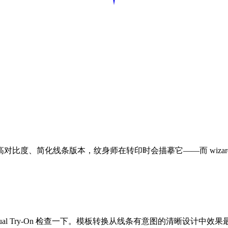
度、简化线条版本，纹身师在转印时会描摹它——而 wizard.
ual Try-On 检查一下。模板转换从线条有意图的清晰设计中