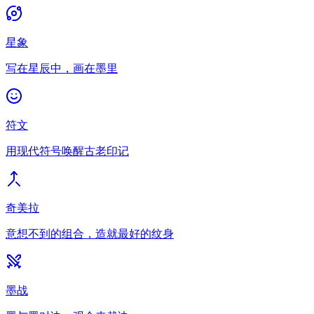
星象
写在星辰中，画在墨里
符文
用现代符号唤醒古老印记
奇美拉
意想不到的组合，造就最好的纹身
墨战