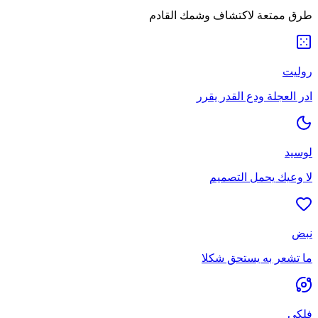
طرق ممتعة لاكتشاف وشمك القادم
روليت
ادر العجلة ودع القدر يقرر
لوسيد
لا وعيك يحمل التصميم
نبض
ما تشعر به يستحق شكلا
فلكي