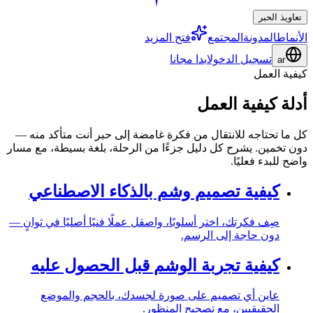
تعاويذ الحبر
الأنماط
المدونة
المجتمع
فتح المزيد
تسجيل الدخول
ابدا مجانا
ar
كيفية العمل
أدلة كيفية العمل
كل ما تحتاجه للانتقال من فكرة غامضة إلى حبر أنت متأكد منه —
دون تخمين. يشرح كل دليل جزءًا من الرحلة، بلغة بسيطة، مع مسار
واضح للبدء فعليًا.
كيفية تصميم وشم بالذكاء الاصطناعي
صِف فكرتك، اختر أسلوبًا، واصقل عملًا فنيًا أصليًا في ثوانٍ —
دون حاجة إلى الرسم.
كيفية تجربة الوشم قبل الحصول عليه
عاين أي تصميم على صورة لجسدك، بالحجم والموضع
الحقيقيين، مع تصحيح المنظور.