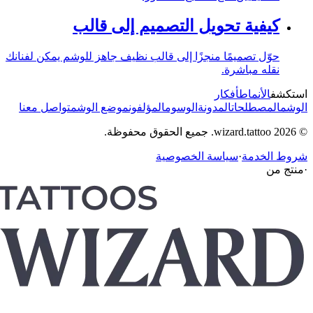
كيفية تحويل التصميم إلى قالب
حوّل تصميمًا منجزًا إلى قالب نظيف جاهز للوشم يمكن لفنانك
نقله مباشرة.
استكشف
الأنماط
أفكار
الوشم
المصطلحات
المدونة
الوسوم
المؤلفون
موضع الوشم
تواصل معنا
© 2026 wizard.tattoo. جميع الحقوق محفوظة.
شروط الخدمة
·
سياسة الخصوصية
·
منتج من